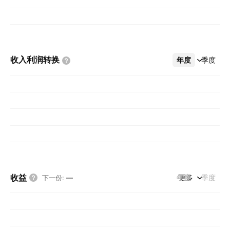
收入利润转换
年度
更多
季度
收益
年度
更多
季度
下一份
:
—