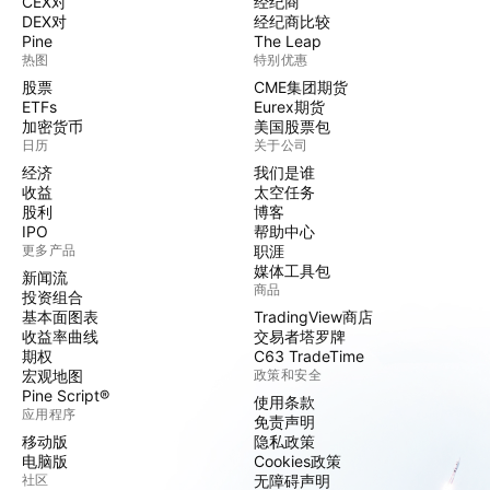
CEX对
经纪商
DEX对
经纪商比较
Pine
The Leap
热图
特别优惠
股票
CME集团期货
ETFs
Eurex期货
加密货币
美国股票包
日历
关于公司
经济
我们是谁
收益
太空任务
股利
博客
IPO
帮助中心
更多产品
职涯
媒体工具包
新闻流
商品
投资组合
基本面图表
TradingView商店
收益率曲线
交易者塔罗牌
期权
C63 TradeTime
宏观地图
政策和安全
Pine Script®
使用条款
应用程序
免责声明
移动版
隐私政策
电脑版
Cookies政策
社区
无障碍声明