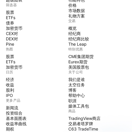
筛选器
价格
市场数据
股票
礼物方案
ETFs
交易
债券
加密货币
概览
CEX对
经纪商
DEX对
经纪商比较
Pine
The Leap
热图
特别优惠
股票
CME集团期货
ETFs
Eurex期货
加密货币
美国股票包
日历
关于公司
经济
我们是谁
收益
太空任务
股利
博客
IPO
帮助中心
更多产品
职涯
媒体工具包
新闻流
商品
投资组合
基本面图表
TradingView商店
收益率曲线
交易者塔罗牌
期权
C63 TradeTime