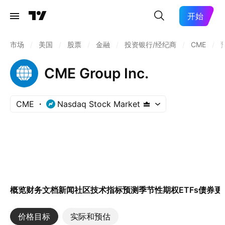
开始
市场
/
美国
/
股票
/
金融
/
投资银行/经纪商
/
CME
/
CME Group Inc.
CME
Nasdaq Stock Market
概览
财务
文档
新闻
社区
技术指标
预测
季节性
期权
ETFs
债券
更
价格目标
实际和预估