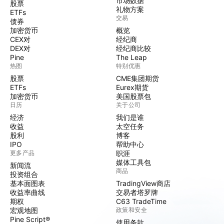
市场数据
股票
礼物方案
ETFs
交易
债券
加密货币
概览
CEX对
经纪商
DEX对
经纪商比较
Pine
The Leap
热图
特别优惠
股票
CME集团期货
ETFs
Eurex期货
加密货币
美国股票包
日历
关于公司
经济
我们是谁
收益
太空任务
股利
博客
IPO
帮助中心
更多产品
职涯
媒体工具包
新闻流
商品
投资组合
基本面图表
TradingView商店
收益率曲线
交易者塔罗牌
期权
C63 TradeTime
宏观地图
政策和安全
Pine Script®
使用条款