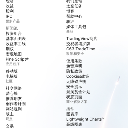
经济
我们是谁
收益
太空任务
股利
博客
IPO
帮助中心
更多产品
职涯
媒体工具包
新闻流
商品
投资组合
基本面图表
TradingView商店
收益率曲线
交易者塔罗牌
期权
C63 TradeTime
宏观地图
政策和安全
Pine Script®
使用条款
应用程序
免责声明
移动版
隐私政策
电脑版
Cookies政策
社区
无障碍声明
安全提示
社交网络
漏洞赏金计划
爱心墙
状态页面
推荐朋友
商业解决方案
创作者计划
网站规则
插件
版主
图表库
观点
Lightweight Charts™
高级图表
交易