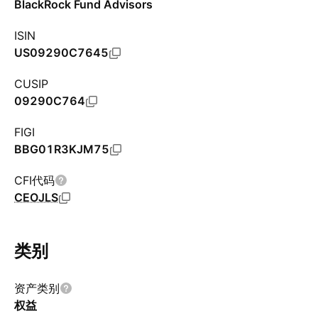
BlackRock Fund Advisors
ISIN
US09290C7645
CUSIP
09290C764
FIGI
BBG01R3KJM75
CFI代码
CEOJLS
类别
资产类别
权益