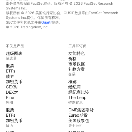
部分参考数据由FactSet提供。版权所有 © 2026 FactSet Research
Systems Inc.
版权所有 © 2026 美国银行家协会。CUSIP数据库由FactSet Research
Systems Inc.提供。保留所有权利。
SEC文件和其他文件由
Quartr
提供。
© 2026 TradingView, Inc.
不仅是产品
工具和订阅
超级图表
功能特色
筛选器
价格
市场数据
股票
礼物方案
ETFs
交易
债券
加密货币
概览
CEX对
经纪商
DEX对
经纪商比较
Pine
The Leap
热图
特别优惠
股票
CME集团期货
ETFs
Eurex期货
加密货币
美国股票包
日历
关于公司