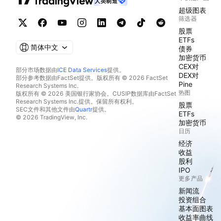
人类制造
超级图表
筛选器
股票
ETFs
简体中文
债券
加密货币
CEX对
部分市场数据由
ICE Data Services
提供。
DEX对
部分参考数据由FactSet提供。版权所有 © 2026 FactSet
Pine
Research Systems Inc.
热图
版权所有 © 2026 美国银行家协会。CUSIP数据库由FactSet
Research Systems Inc.提供。保留所有权利。
股票
SEC文件和其他文件由
Quartr
提供。
ETFs
© 2026 TradingView, Inc.
加密货币
日历
经济
收益
股利
IPO
更多产品
新闻流
投资组合
基本面图表
收益率曲线