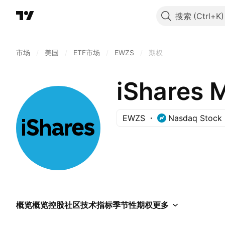
搜索
市场
/
美国
/
ETF市场
/
EWZS
/
期权
iShares 
EWZS
Nasdaq Stock 
概览
概览
控股
社区
技术指标
季节性
期权
更多