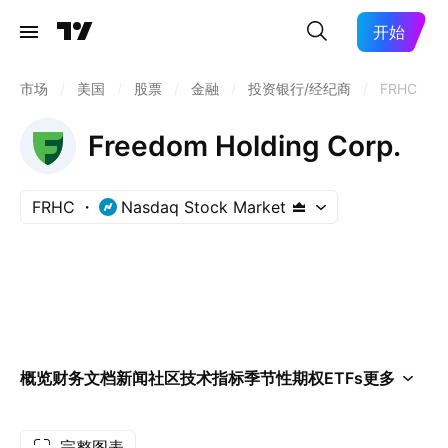
开始
市场
/
美国
/
股票
/
金融
/
投资银行/经纪商
/
FRHC
Freedom Holding Corp.
FRHC
Nasdaq Stock Market
概览
财务
文档
新闻
社区
技术指标
季节性
期权
ETFs
更多
完整图表