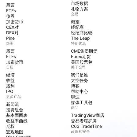
市场数据
股票
礼物方案
ETFs
交易
债券
加密货币
概览
CEX对
经纪商
DEX对
经纪商比较
Pine
The Leap
热图
特别优惠
股票
CME集团期货
ETFs
Eurex期货
加密货币
美国股票包
日历
关于公司
经济
我们是谁
收益
太空任务
股利
博客
IPO
帮助中心
更多产品
职涯
媒体工具包
新闻流
商品
投资组合
基本面图表
TradingView商店
收益率曲线
交易者塔罗牌
期权
C63 TradeTime
宏观地图
政策和安全