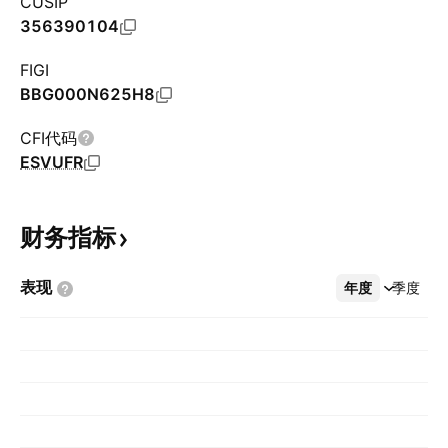
CUSIP
356390104
FIGI
BBG000N625H8
CFI代码
ESVUFR
财务指标
表现
年度
更多
季度