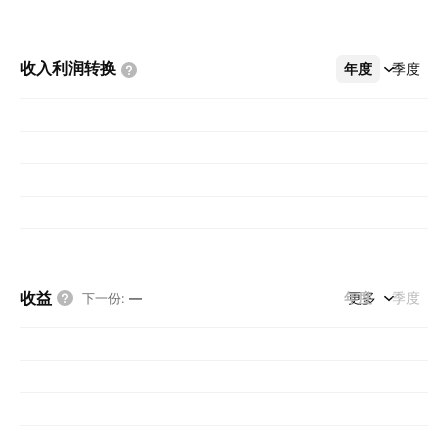
收入利润转换
年度
更多
季度
收益
年度
更多
季度
下一份
:
—