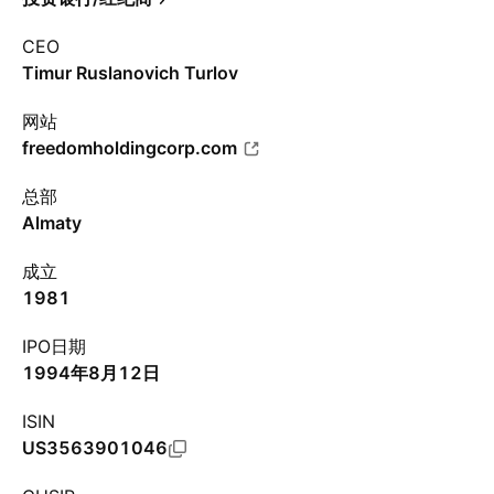
CEO
Timur Ruslanovich Turlov
网站
freedomholdingcorp.com
总部
Almaty
成立
1981
IPO日期
1994年8月12日
ISIN
US3563901046