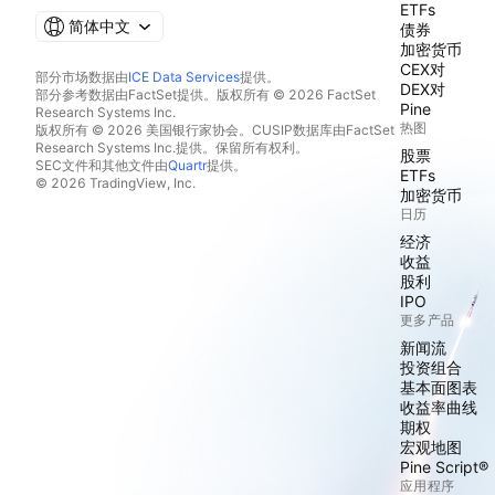
ETFs
简体中文
债券
加密货币
CEX对
部分市场数据由
ICE Data Services
提供。
DEX对
部分参考数据由FactSet提供。版权所有 © 2026 FactSet
Pine
Research Systems Inc.
热图
版权所有 © 2026 美国银行家协会。CUSIP数据库由FactSet
Research Systems Inc.提供。保留所有权利。
股票
SEC文件和其他文件由
Quartr
提供。
ETFs
© 2026 TradingView, Inc.
加密货币
日历
经济
收益
股利
IPO
更多产品
新闻流
投资组合
基本面图表
收益率曲线
期权
宏观地图
Pine Script®
应用程序