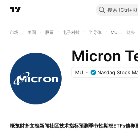
搜索
市场
/
美国
/
股票
/
电子科技
/
半导体
/
MU
/
财务
Micron T
MU
Nasdaq Stock Ma
概览
财务
文档
新闻
社区
技术指标
预测
季节性
期权
ETFs
债券