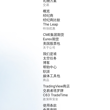
礼物方案
交易
概览
经纪商
经纪商比较
The Leap
特别优惠
CME集团期货
Eurex期货
美国股票包
关于公司
我们是谁
太空任务
博客
帮助中心
职涯
媒体工具包
商品
TradingView商店
交易者塔罗牌
C63 TradeTime
政策和安全
使用条款
免责声明