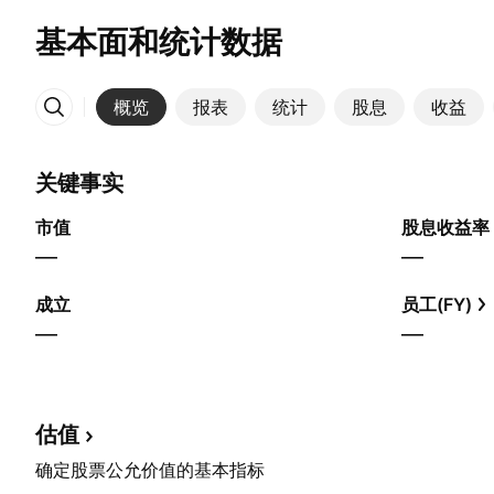
基本面和统计数据
概览
报表
统计
股息
收益
更多
关键事实
市值
股息收益率
—
—
成立
员工(FY)
—
—
估值
确定股票公允价值的基本指标