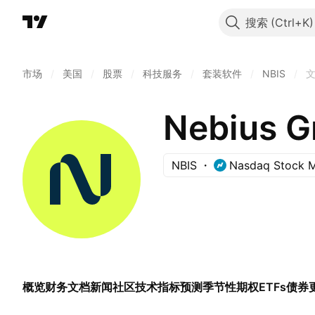
搜索
市场
/
美国
/
股票
/
科技服务
/
套装软件
/
NBIS
/
Nebius G
NBIS
Nasdaq Stock M
概览
财务
文档
新闻
社区
技术指标
预测
季节性
期权
ETFs
债券