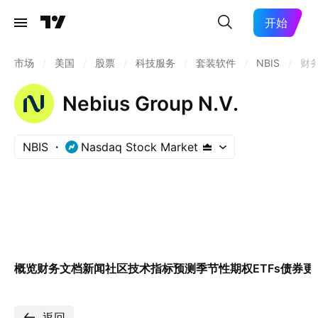
开始
市场
/
美国
/
股票
/
科技服务
/
套装软件
/
NBIS
/
财
Nebius Group N.V.
NBIS
Nasdaq Stock Market
概览
财务
文档
新闻
社区
技术指标
预测
季节性
期权
ETFs
债券
更
返回