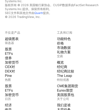
Systems Inc.
版权所有 © 2026 美国银行家协会。CUSIP数据库由FactSet Research
Systems Inc.提供。保留所有权利。
SEC文件和其他文件由
Quartr
提供。
© 2026 TradingView, Inc.
不仅是产品
工具和订阅
超级图表
功能特色
筛选器
价格
市场数据
股票
礼物方案
ETFs
交易
债券
加密货币
概览
CEX对
经纪商
DEX对
经纪商比较
Pine
The Leap
热图
特别优惠
股票
CME集团期货
ETFs
Eurex期货
加密货币
美国股票包
日历
关于公司
经济
我们是谁
收益
太空任务