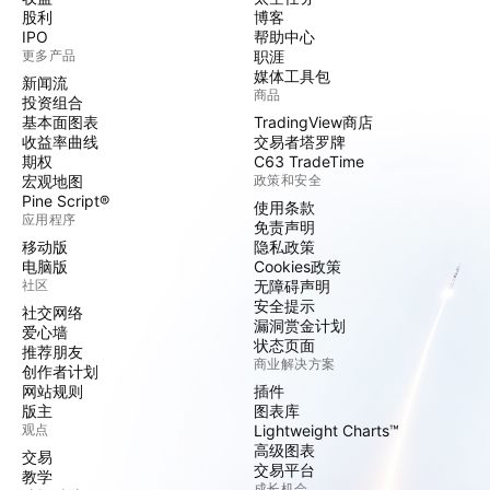
股利
博客
IPO
帮助中心
更多产品
职涯
媒体工具包
新闻流
商品
投资组合
基本面图表
TradingView商店
收益率曲线
交易者塔罗牌
期权
C63 TradeTime
宏观地图
政策和安全
Pine Script®
使用条款
应用程序
免责声明
移动版
隐私政策
电脑版
Cookies政策
社区
无障碍声明
安全提示
社交网络
漏洞赏金计划
爱心墙
状态页面
推荐朋友
商业解决方案
创作者计划
网站规则
插件
版主
图表库
观点
Lightweight Charts™
高级图表
交易
交易平台
教学
成长机会