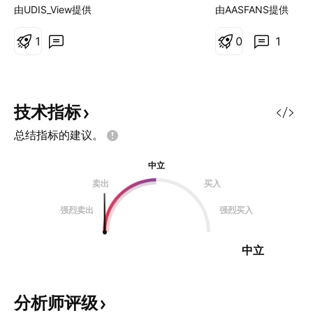
2025年5月，该公司将注册地迁至
（John V. Oyle
由UDIS_View提供
由AASFANS提供
瑞士巴塞尔，从一家植根于北京的生
美国国籍，硕士研
物科技公司重塑为一家宣称拥有全球
球创新药企百济神
1
0
1
影响力的肿瘤学巨头。这一举措绝非
技有限公司的联合
仅仅是表面文章。面对美国日益严峻
事、董事会主席兼
的《生物安全法案》
（2010年至今）
（BIOSECURE）立法环境以及中美
药领域极具影响力
技术指标
地缘政治竞争的加剧，管理层做出了
二、教育背景​ 19
总结指标的建议。
经过深思熟虑的押注：中立的瑞士身
理工学院（MIT）
份可以消除股价中隐含的“地缘政治
（专业未明确提及
中立
折价”，让公司能够纯粹依靠科学实
涉及机械工程与生物
卖出
买入
力进行竞争。BeOne 目前以股票代
年：毕业于斯坦福
码 ONC 交易，市值达到 380-400
商管理硕士（MBA
强烈卖出
强烈买入
亿美元，并在 2025 年初实现了首
业生涯经历​ 欧雷
个季度的 GAAP 盈利，过
询、创业与生物医
中立
如下：
分析师评级