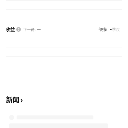
收益
年度
更多
季度
下一份
:
—
新闻