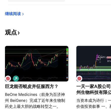
继续阅读
观点
做
多
巨龙能否蜕皮并征服西方？
一天一家A股公
州生物科技有限公
BeOne Medicines（前身为百济神
强
州 BeiGene）完成了近年来生物制
当资本成为诗行：
药史上最大胆的战略转型之一。
价值投资叙事 一、基