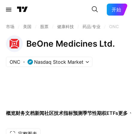
开始
市场
/
美国
/
股票
/
健康科技
/
药品:专业
/
ONC
BeOne Medicines Ltd.
ONC
Nasdaq Stock Market
概览
财务
文档
新闻
社区
技术指标
预测
季节性
期权
ETFs
更多
完整图表