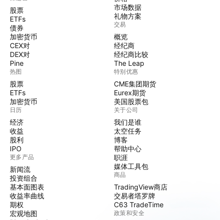
市场数据
股票
礼物方案
ETFs
交易
债券
加密货币
概览
CEX对
经纪商
DEX对
经纪商比较
Pine
The Leap
热图
特别优惠
股票
CME集团期货
ETFs
Eurex期货
加密货币
美国股票包
日历
关于公司
经济
我们是谁
收益
太空任务
股利
博客
IPO
帮助中心
更多产品
职涯
媒体工具包
新闻流
商品
投资组合
基本面图表
TradingView商店
收益率曲线
交易者塔罗牌
期权
C63 TradeTime
宏观地图
政策和安全