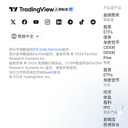
不仅是产品
人类制造
超级图表
筛选器
股票
ETFs
简体中文
债券
加密货币
CEX对
部分市场数据由
ICE Data Services
提供。
DEX对
部分参考数据由FactSet提供。版权所有 © 2026 FactSet
Pine
Research Systems Inc.
热图
版权所有 © 2026 美国银行家协会。CUSIP数据库由FactSet
Research Systems Inc.提供。保留所有权利。
股票
SEC文件和其他文件由
Quartr
提供。
ETFs
© 2026 TradingView, Inc.
加密货币
日历
经济
收益
股利
IPO
更多产品
新闻流
投资组合