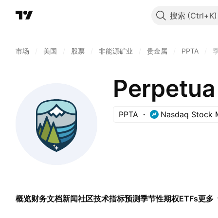
搜索
市场
/
美国
/
股票
/
非能源矿业
/
贵金属
/
PPTA
/
Perpetua
PPTA
Nasdaq Stock 
概览
财务
文档
新闻
社区
技术指标
预测
季节性
期权
ETFs
更多