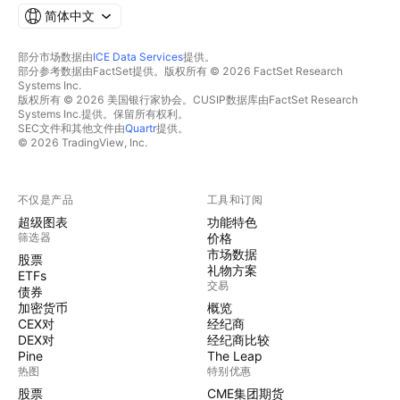
简体中文
部分市场数据由
ICE Data Services
提供。
部分参考数据由FactSet提供。版权所有 © 2026 FactSet Research
Systems Inc.
版权所有 © 2026 美国银行家协会。CUSIP数据库由FactSet Research
Systems Inc.提供。保留所有权利。
SEC文件和其他文件由
Quartr
提供。
© 2026 TradingView, Inc.
不仅是产品
工具和订阅
超级图表
功能特色
筛选器
价格
市场数据
股票
礼物方案
ETFs
交易
债券
加密货币
概览
CEX对
经纪商
DEX对
经纪商比较
Pine
The Leap
热图
特别优惠
股票
CME集团期货