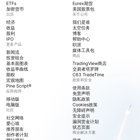
ETFs
Eurex期货
加密货币
美国股票包
日历
关于公司
经济
我们是谁
收益
太空任务
股利
博客
IPO
帮助中心
更多产品
职涯
媒体工具包
新闻流
商品
投资组合
基本面图表
TradingView商店
收益率曲线
交易者塔罗牌
期权
C63 TradeTime
宏观地图
政策和安全
Pine Script®
使用条款
应用程序
免责声明
移动版
隐私政策
电脑版
Cookies政策
社区
无障碍声明
安全提示
社交网络
漏洞赏金计划
爱心墙
状态页面
推荐朋友
商业解决方案
创作者计划