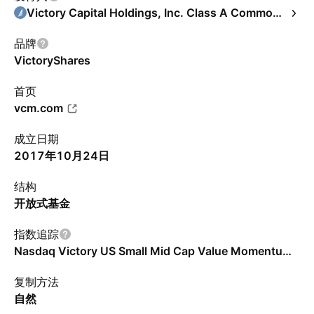
Victory Capital Holdings, Inc. Class A Common Stock
品牌
VictoryShares
首页
vcm.com
成立日期
2017年10月24日
结构
开放式基金
指数追踪
Nasdaq Victory US Small Mid Cap Value Momentum Index - Benchmark TR Gross
复制方法
自然