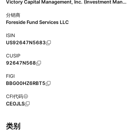
Victory Capital Management, Inc. (Investment Management)
分销商
Foreside Fund Services LLC
ISIN
US92647N5683
CUSIP
92647N568
FIGI
BBG00HZ6RBT5
CFI代码
CEOJLS
类别