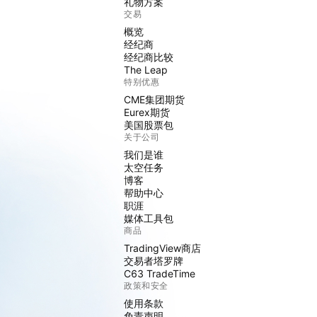
礼物方案
交易
概览
经纪商
经纪商比较
The Leap
特别优惠
CME集团期货
Eurex期货
美国股票包
关于公司
我们是谁
太空任务
博客
帮助中心
职涯
媒体工具包
商品
TradingView商店
交易者塔罗牌
C63 TradeTime
政策和安全
使用条款
免责声明