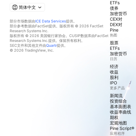
ETFs
简体中文
债券
加密货币
CEX对
部分市场数据由
ICE Data Services
提供。
DEX对
部分参考数据由FactSet提供。版权所有 © 2026 FactSet
Pine
Research Systems Inc.
热图
版权所有 © 2026 美国银行家协会。CUSIP数据库由FactSet
Research Systems Inc.提供。保留所有权利。
股票
SEC文件和其他文件由
Quartr
提供。
ETFs
© 2026 TradingView, Inc.
加密货币
日历
经济
收益
股利
IPO
更多产品
新闻流
投资组合
基本面图表
收益率曲线
期权
宏观地图
Pine Script®
应用程序