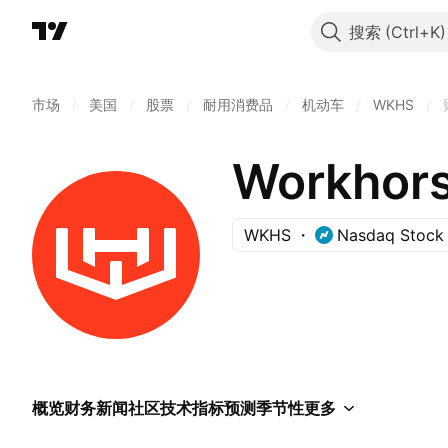
搜索
市场
/
美国
/
股票
/
耐用消费品
/
机动车
/
WKHS
/
Workhors
WKHS
Nasdaq Stock
概览
财务
新闻
社区
技术指标
预测
季节性
更多