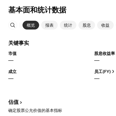
基本面和统计数据
概览
报表
统计
股息
收益
更多
关键事实
市值
股息收益率
—
—
成立
员工(FY)
—
—
估值
确定股票公允价值的基本指标