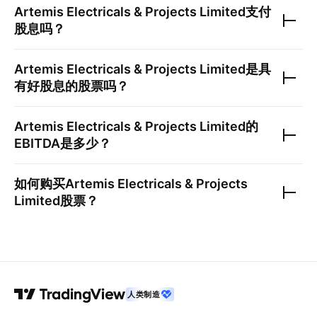
Artemis Electricals & Projects Limited
支付
股息吗？
Artemis Electricals & Projects Limited
是具
有好股息的股票吗？
Artemis Electricals & Projects Limited
的
EBITDA是多少？
如何购买
Artemis Electricals & Projects
Limited
股票？
人类制造