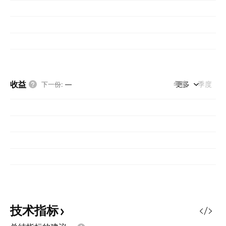
收益
年度
更多
季度
下一份
:
—
技术指标