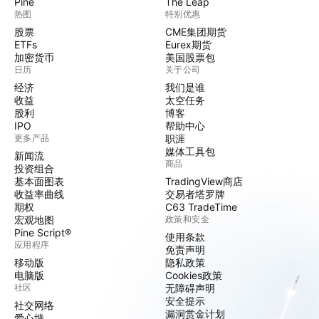
Pine
The Leap
热图
特别优惠
股票
CME集团期货
ETFs
Eurex期货
加密货币
美国股票包
日历
关于公司
经济
我们是谁
收益
太空任务
股利
博客
IPO
帮助中心
更多产品
职涯
媒体工具包
新闻流
商品
投资组合
基本面图表
TradingView商店
收益率曲线
交易者塔罗牌
期权
C63 TradeTime
宏观地图
政策和安全
Pine Script®
使用条款
应用程序
免责声明
移动版
隐私政策
电脑版
Cookies政策
社区
无障碍声明
安全提示
社交网络
漏洞赏金计划
爱心墙