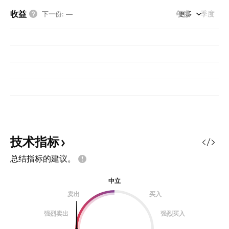
收益
年度
更多
季度
下一份
:
—
技术指标
总结指标的建议。
中立
卖出
买入
强烈卖出
强烈买入