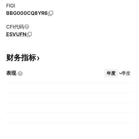
FIGI
BBG000CQ8YR6
CFI代码
ESVUFN
财务指标
表现
年度
更多
季度