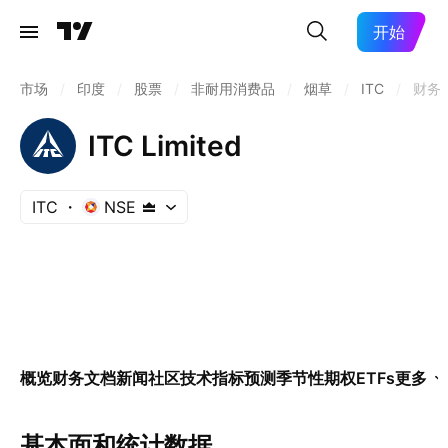
开始
市场
/
印度
/
股票
/
非耐用消费品
/
烟草
/
ITC
/
财务
ITC Limited
ITC
NSE
概览
财务
文档
新闻
社区
技术指标
预测
季节性
期权
ETFs
更多
基本面和统计数据