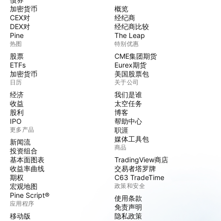
加密货币
概览
CEX对
经纪商
DEX对
经纪商比较
Pine
The Leap
热图
特别优惠
股票
CME集团期货
ETFs
Eurex期货
加密货币
美国股票包
日历
关于公司
经济
我们是谁
收益
太空任务
股利
博客
IPO
帮助中心
更多产品
职涯
媒体工具包
新闻流
商品
投资组合
基本面图表
TradingView商店
收益率曲线
交易者塔罗牌
期权
C63 TradeTime
宏观地图
政策和安全
Pine Script®
使用条款
应用程序
免责声明
移动版
隐私政策