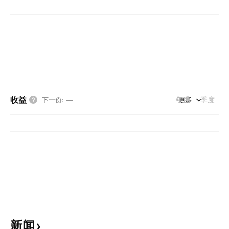
收益
年度
更多
季度
下一份
:
—
新闻