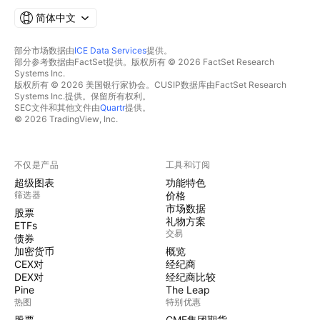
简体中文
部分市场数据由
ICE Data Services
提供。
部分参考数据由FactSet提供。版权所有 © 2026 FactSet Research
Systems Inc.
版权所有 © 2026 美国银行家协会。CUSIP数据库由FactSet Research
Systems Inc.提供。保留所有权利。
SEC文件和其他文件由
Quartr
提供。
© 2026 TradingView, Inc.
不仅是产品
工具和订阅
超级图表
功能特色
筛选器
价格
市场数据
股票
礼物方案
ETFs
交易
债券
加密货币
概览
CEX对
经纪商
DEX对
经纪商比较
Pine
The Leap
热图
特别优惠
股票
CME集团期货