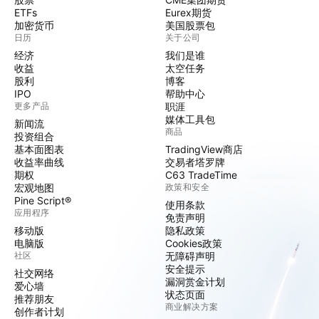
ETFs
Eurex期货
加密货币
美国股票包
日历
关于公司
经济
我们是谁
收益
太空任务
股利
博客
IPO
帮助中心
更多产品
职涯
媒体工具包
新闻流
商品
投资组合
基本面图表
TradingView商店
收益率曲线
交易者塔罗牌
期权
C63 TradeTime
宏观地图
政策和安全
Pine Script®
使用条款
应用程序
免责声明
移动版
隐私政策
电脑版
Cookies政策
社区
无障碍声明
安全提示
社交网络
漏洞赏金计划
爱心墙
状态页面
推荐朋友
商业解决方案
创作者计划