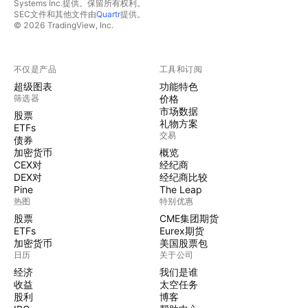
Systems Inc.提供。保留所有权利。
SEC文件和其他文件由
Quartr
提供。
© 2026 TradingView, Inc.
不仅是产品
工具和订阅
超级图表
功能特色
筛选器
价格
市场数据
股票
礼物方案
ETFs
交易
债券
加密货币
概览
CEX对
经纪商
DEX对
经纪商比较
Pine
The Leap
热图
特别优惠
股票
CME集团期货
ETFs
Eurex期货
加密货币
美国股票包
日历
关于公司
经济
我们是谁
收益
太空任务
股利
博客