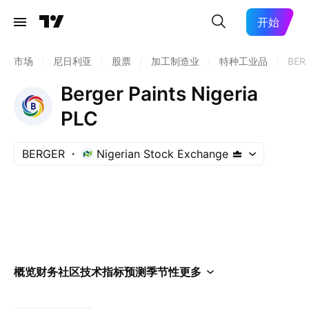
开始
市场
/
尼日利亚
/
股票
/
加工制造业
/
特种工业品
/
BER
Berger Paints Nigeria
PLC
BERGER
Nigerian Stock Exchange
概览
财务
社区
技术指标
预测
季节性
更多