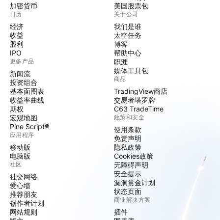
加密货币
美国股票包
日历
关于公司
经济
我们是谁
收益
太空任务
股利
博客
IPO
帮助中心
更多产品
职涯
媒体工具包
新闻流
商品
投资组合
基本面图表
TradingView商店
收益率曲线
交易者塔罗牌
期权
C63 TradeTime
宏观地图
政策和安全
Pine Script®
使用条款
应用程序
免责声明
移动版
隐私政策
电脑版
Cookies政策
社区
无障碍声明
安全提示
社交网络
漏洞赏金计划
爱心墙
状态页面
推荐朋友
商业解决方案
创作者计划
网站规则
插件