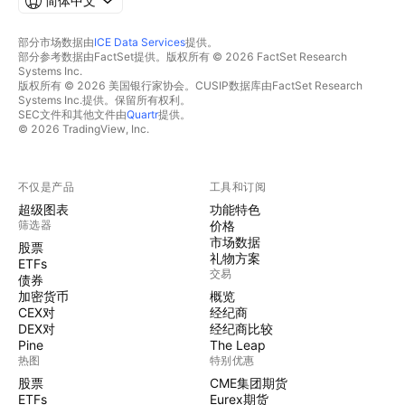
简体中文
部分市场数据由
ICE Data Services
提供。
部分参考数据由FactSet提供。版权所有 © 2026 FactSet Research
Systems Inc.
版权所有 © 2026 美国银行家协会。CUSIP数据库由FactSet Research
Systems Inc.提供。保留所有权利。
SEC文件和其他文件由
Quartr
提供。
© 2026 TradingView, Inc.
不仅是产品
工具和订阅
超级图表
功能特色
筛选器
价格
市场数据
股票
礼物方案
ETFs
交易
债券
加密货币
概览
CEX对
经纪商
DEX对
经纪商比较
Pine
The Leap
热图
特别优惠
股票
CME集团期货
ETFs
Eurex期货