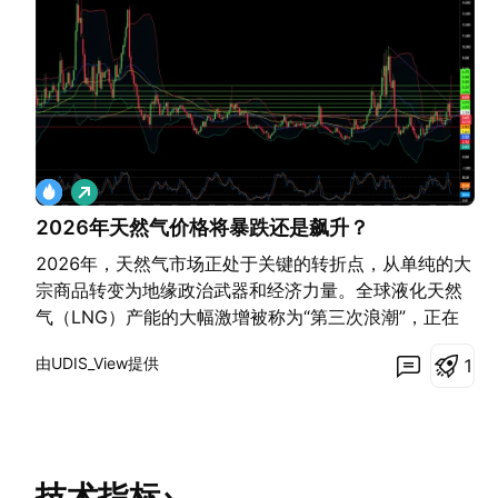
做
多
2026年天然气价格将暴跌还是飙升？
2026年，天然气市场正处于关键的转折点，从单纯的大
宗商品转变为地缘政治武器和经济力量。全球液化天然
气（LNG）产能的大幅激增被称为“第三次浪潮”，正在
重塑整个能源格局。美国实现了创纪录的日产1085亿立
由UDIS_View提供
1
方英尺的产量，而从卡塔尔到墨西哥湾沿岸的新液化设
施正准备在2030年前向市场额外注入3000亿立方米的
天然气。这种充裕的供应压低了美国国内价格，在17年
间为美国消费者节省了1.6万亿美元，并将汽油价格推至
4年来的低点。 然而，这种供应过剩造成了一个悖论。
技术指标