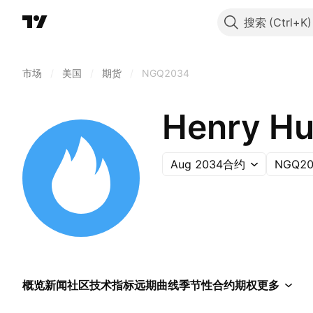
搜索
市场
/
美国
/
期货
/
NGQ2034
Henry Hu
Aug 2034合约
NGQ20
概览
新闻
社区
技术指标
远期曲线
季节性
合约
期权
更多