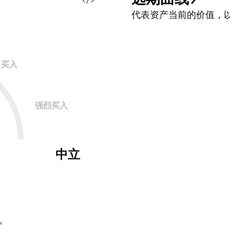
要道，同样面临脆弱性。尽管伊朗拥有全球第二大天然
代表资产当前的价值，
气储量并位列第三大生产国，但国际制裁和高企的国内
需求严重限制了其出口能力，使其有限的出口量对任何
中断都极为敏感。
买入
强烈买入
中立
。