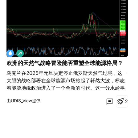
做
多
欧洲的天然气战略冒险能否重塑全球能源格局？
乌克兰在2025年元旦决定停止俄罗斯天然气过境，这一
大胆的战略部署在全球能源市场掀起了轩然大波，标志
着能源地缘政治进入了一个全新的时代。这一分水岭事
件不仅挑战了数十年的传统供应模式，也考验着欧洲在
由UDIS_View提供
2
保障能源安全方面的韧性和战略远见。市场对此反应强
烈，天然气价格迅速飙升至2023年底以来的最高水平，
凸显了这一变革的深远影响。 面对日益加剧的不确定
性，挪威的特罗尔气田成为了欧洲的希望之光。该气田
创造了前所未有的生产纪录，充分展示了欧洲在战略适