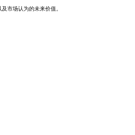
应方面的能力。2024年，特罗尔气田的产量达到了425
以及市场认为的未来价值。
亿标准立方米，这一成就表明技术创新和卓越运营能够
有效改变传统的能源依赖模式。与此同时，BMI预测
2025