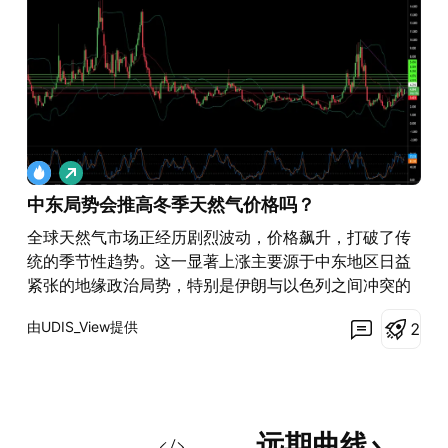
做
多
中东局势会推高冬季天然气价格吗？
全球天然气市场正经历剧烈波动，价格飙升，打破了传
统的季节性趋势。这一显著上涨主要源于中东地区日益
紧张的地缘政治局势，特别是伊朗与以色列之间冲突的
不断升级，以及美国可能直接军事介入的潜在威胁。这
由UDIS_View提供
2
些复杂因素的交织正在重塑全球能源供应的预期，影响
投资者情绪，推动天然气价格向关键价位迈进。 对伊朗
能源基础设施（包括全球最大气田南帕斯气田）的直接
军事打击，对全球天然气供应构成实质性威胁。此外，
霍尔木兹海峡作为全球液化天然气（LNG）运输的战略
远期曲线