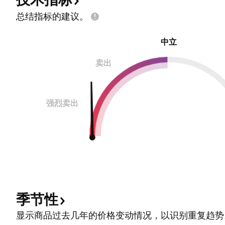
虽然北美生产商保持着前所未有的产量，但随着区域市
场的相互关联，全球波动性却在加剧。卡塔尔的生产中
总结指标的建议。
断现在会影响休斯顿的价格；东京的寒流会影响柏
中立
卖出
强烈卖出
季节性
显示商品过去几年的价格变动情况，以识别重复趋势