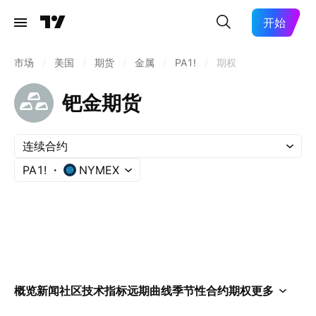
开始
市场
/
美国
/
期货
/
金属
/
PA1!
/
期权
钯金期货
连续合约
PA1!
NYMEX
概览
新闻
社区
技术指标
远期曲线
季节性
合约
期权
更多