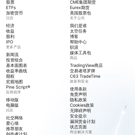
股票
CME集团期货
ETFs
Eurex期货
加密货币
美国股票包
日历
关于公司
经济
我们是谁
收益
太空任务
股利
博客
IPO
帮助中心
更多产品
职涯
媒体工具包
新闻流
商品
投资组合
基本面图表
TradingView商店
收益率曲线
交易者塔罗牌
期权
C63 TradeTime
宏观地图
政策和安全
Pine Script®
使用条款
应用程序
免责声明
移动版
隐私政策
电脑版
Cookies政策
社区
无障碍声明
安全提示
社交网络
漏洞赏金计划
爱心墙
状态页面
推荐朋友
商业解决方案
创作者计划