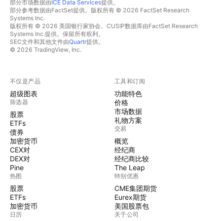
部分市场数据由
ICE Data Services
提供。
部分参考数据由FactSet提供。版权所有 © 2026 FactSet Research
Systems Inc.
版权所有 © 2026 美国银行家协会。CUSIP数据库由FactSet Research
Systems Inc.提供。保留所有权利。
SEC文件和其他文件由
Quartr
提供。
© 2026 TradingView, Inc.
不仅是产品
工具和订阅
超级图表
功能特色
筛选器
价格
市场数据
股票
礼物方案
ETFs
交易
债券
加密货币
概览
CEX对
经纪商
DEX对
经纪商比较
Pine
The Leap
热图
特别优惠
股票
CME集团期货
ETFs
Eurex期货
加密货币
美国股票包
日历
关于公司