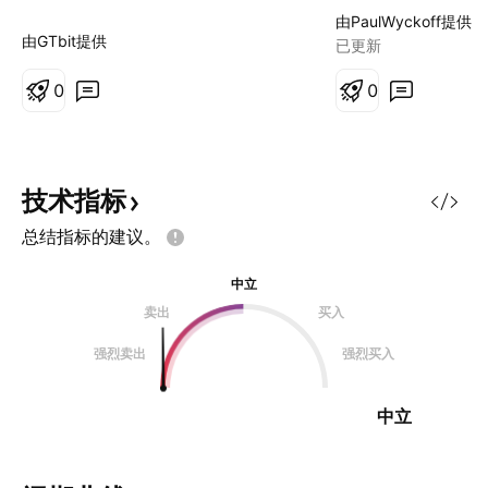
到140，中间一定
由PaulWyckoff提供
波拉升，抓主升浪
由GTbit提供
已更新
0
0
技术指标
总结指标的建议。
中立
卖出
买入
强烈卖出
强烈买入
中立