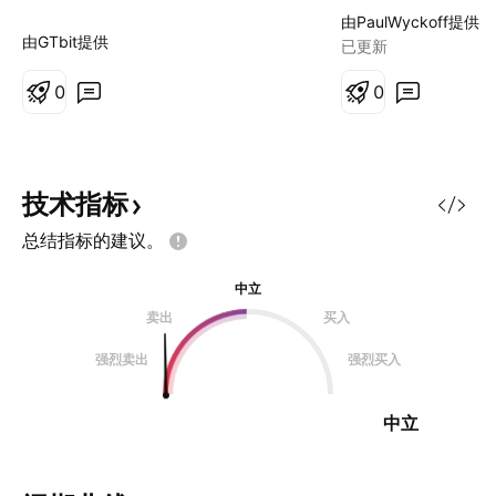
到140，中间一定
由PaulWyckoff提供
波拉升，抓主升浪
由GTbit提供
已更新
0
0
技术指标
总结指标的建议。
中立
卖出
买入
强烈卖出
强烈买入
中立