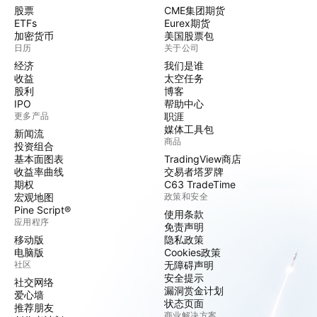
股票
CME集团期货
ETFs
Eurex期货
加密货币
美国股票包
日历
关于公司
经济
我们是谁
收益
太空任务
股利
博客
IPO
帮助中心
更多产品
职涯
媒体工具包
新闻流
商品
投资组合
基本面图表
TradingView商店
收益率曲线
交易者塔罗牌
期权
C63 TradeTime
宏观地图
政策和安全
Pine Script®
使用条款
应用程序
免责声明
移动版
隐私政策
电脑版
Cookies政策
社区
无障碍声明
安全提示
社交网络
漏洞赏金计划
爱心墙
状态页面
推荐朋友
商业解决方案