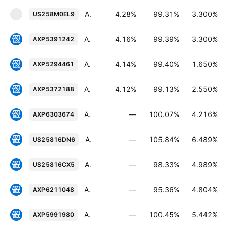
American Express Credit Corporation 3.3% 03-MAY-2027
4.28%
99.31%
3.300%
US258M0EL9
U
American Express Company 3.3% 03-MAY-2027
4.16%
99.39%
3.300%
AXP5391242
American Express Company 1.65% 04-NOV-2026
4.14%
99.40%
1.650%
AXP5294461
American Express Company 2.55% 04-MAR-2027
4.12%
99.13%
2.550%
AXP5372188
American Express Company FRN 09-FEB-2029
—
100.07%
4.216%
AXP6303674
American Express Company 6.489% 30-OCT-2031
—
105.84%
6.489%
US25816DN6
American Express Company 4.989% 26-MAY-2033
—
98.33%
4.989%
US25816CX5
American Express Company 4.804% 24-OCT-2036
—
95.36%
4.804%
AXP6211048
American Express Company 5.442% 30-JAN-2036
—
100.45%
5.442%
AXP5991980