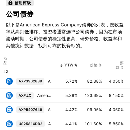
信用评级
公司债券
以下是American Express Company债券的列表，按收益
率从高到低排序。投资者通常选择公司债券，因为在市场
波动时期，公司债券的稳定性更高。研究价格、收益率和
其他统计数据，找到可靠的投资标的。
商
品
票
YTW %
价格 %
代
息 %
码
American Express Company 4.05% 03-DEC-2042
5.72%
82.38%
4.050%
AXP3962889
American Express Company 8.15% 19-MAR-2038
5.38%
123.69%
8.150%
AXP.LQ
American Express Company 4.05% 03-MAY-2029
4.42%
99.05%
4.050%
AXP5407646
American Express Company 5.85% 05-NOV-2027
4.41%
101.60%
5.850%
US25816DB2