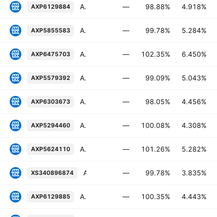
American Express Company 4.918% 20-JUL-2033
—
98.88%
4.918%
AXP6129884
American Express Company 5.284% 26-JUL-2035
—
99.78%
5.284%
AXP5855583
American Express Company PERP
—
102.35%
6.450%
AXP6475703
American Express Company 5.043% 01-MAY-2034
—
99.09%
5.043%
AXP5579392
American Express Company 4.456% 10-FEB-2032
—
98.05%
4.456%
AXP6303673
American Express Company FRN 04-NOV-2026
—
100.08%
4.308%
AXP5294460
American Express Company 5.282% 27-JUL-2029
—
101.26%
5.282%
AXP5624110
American Express Company 3.835% 16-JUN-2034
—
99.78%
3.835%
XS340896874
American Express Company FRN 20-JUL-2029
—
100.35%
4.443%
AXP6129885