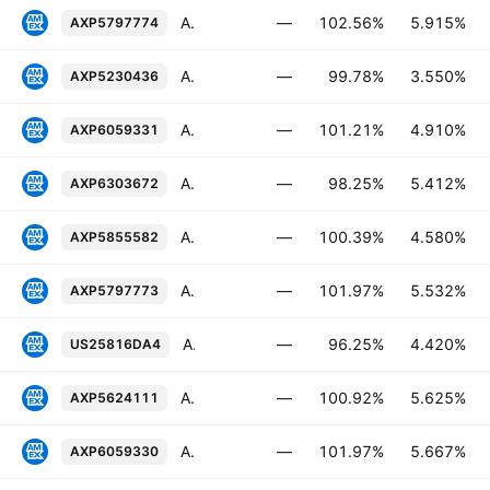
American Express Company 5.915% 25-APR-2035
—
102.56%
5.915%
AXP5797774
American Express Company Depositary Shs Repr 1/1'000th Fix/Fltg Non-Cum Red Perp Pfd Rg Shs Ser D
—
99.78%
3.550%
AXP5230436
American Express Company FRN 25-APR-2029
—
101.21%
4.910%
AXP6059331
American Express Company 5.412% 08-FEB-2041
—
98.25%
5.412%
AXP6303672
American Express Company FRN 26-JUL-2028
—
100.39%
4.580%
AXP5855582
American Express Company 5.532% 25-APR-2030
—
101.97%
5.532%
AXP5797773
American Express Company 4.42% 03-AUG-2033
—
96.25%
4.420%
US25816DA4
American Express Company 5.625% 28-JUL-2034
—
100.92%
5.625%
AXP5624111
American Express Company 5.667% 25-APR-2036
—
101.97%
5.667%
AXP6059330