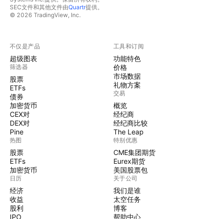
SEC文件和其他文件由
Quartr
提供。
© 2026 TradingView, Inc.
不仅是产品
工具和订阅
超级图表
功能特色
筛选器
价格
市场数据
股票
礼物方案
ETFs
交易
债券
加密货币
概览
CEX对
经纪商
DEX对
经纪商比较
Pine
The Leap
热图
特别优惠
股票
CME集团期货
ETFs
Eurex期货
加密货币
美国股票包
日历
关于公司
经济
我们是谁
收益
太空任务
股利
博客
IPO
帮助中心