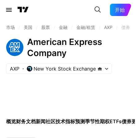
开始
市场
/
美国
/
股票
/
金融
/
金融/租赁
/
AXP
/
债券
American Express
Company
AXP
New York Stock Exchange
概览
财务
文档
新闻
社区
技术指标
预测
季节性
期权
ETFs
债券
更