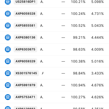
American Express Company 5.098% 16-FEB-2028
—
100.21%
5.098%
US25816DP1
American Express Company 4.731% 25-APR-2029
—
100.24%
4.731%
AXP6059328
American Express Company 5.043% 26-JUL-2028
—
100.52%
5.043%
AXP5855581
American Express Company 4.444% 03-MAY-2030
—
99.21%
4.444%
AXP6380136
American Express Company 4.009% 09-FEB-2029
—
98.63%
4.009%
AXP6303675
American Express Company 5.016% 25-APR-2031
—
100.38%
5.016%
AXP6059329
American Express Company 3.433% 20-MAY-2032
—
98.84%
3.433%
XS301576145
American Express Company FRN 30-JAN-2031
—
100.94%
4.676%
AXP5991979
American Express Company FRN 16-FEB-2028
—
100.27%
4.626%
AXP5753471
American Express Company 4.351% 20-JUL-2029
—
99.58%
4.351%
AXP6129883