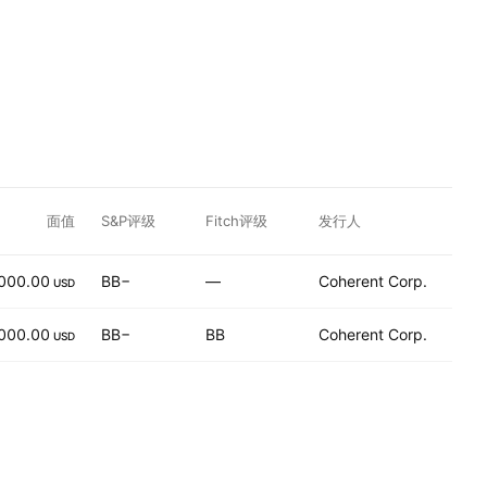
面值
S&P评级
Fitch评级
发行人
000.00
BB−
—
Coherent Corp.
USD
000.00
BB−
BB
Coherent Corp.
USD