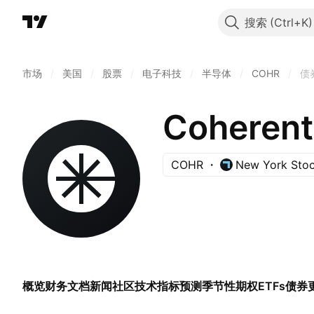
搜索
市场
/
美国
/
股票
/
电子科技
/
半导体
/
COHR
/
债
Coherent
COHR
New York Sto
概览
财务
文档
新闻
社区
技术指标
预测
季节性
期权
ETFs
债券