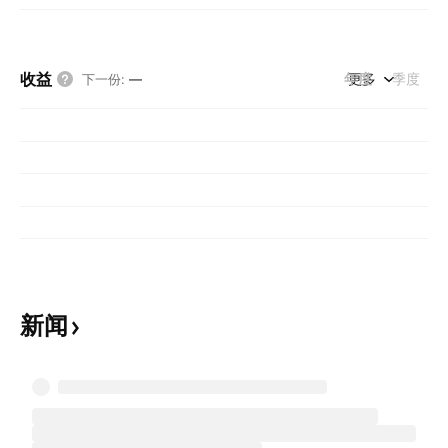
收益
年度
更多
季度
下一份
:
—
新闻