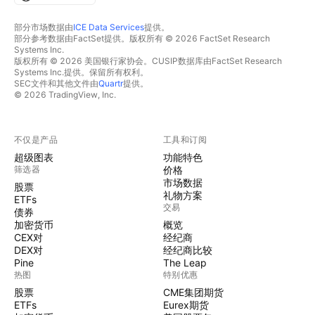
部分市场数据由
ICE Data Services
提供。
部分参考数据由FactSet提供。版权所有 © 2026 FactSet Research
Systems Inc.
版权所有 © 2026 美国银行家协会。CUSIP数据库由FactSet Research
Systems Inc.提供。保留所有权利。
SEC文件和其他文件由
Quartr
提供。
© 2026 TradingView, Inc.
不仅是产品
工具和订阅
超级图表
功能特色
筛选器
价格
市场数据
股票
礼物方案
ETFs
交易
债券
加密货币
概览
CEX对
经纪商
DEX对
经纪商比较
Pine
The Leap
热图
特别优惠
股票
CME集团期货
ETFs
Eurex期货