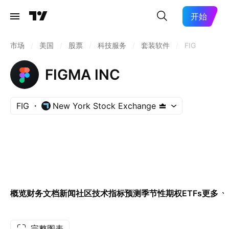
开始
市场
/
美国
/
股票
/
科技服务
/
套装软件
/
FIG
FIGMA INC
FIG
New York Stock Exchange
概览
财务
文档
新闻
社区
技术指标
预测
季节性
期权
ETFs
更多
完整图表