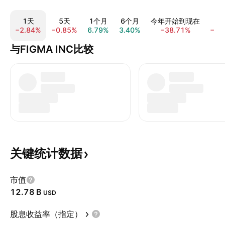
1天
5天
1个月
6个月
今年开始到现在
−2.84%
−0.85%
6.79%
3.40%
−38.71%
−73
与FIGMA INC比较
关键统计数据
市值
‪12.78 B‬
USD
股息收益率（指定）