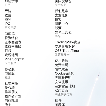
加密货币
美国股票包
日历
关于公司
经济
我们是谁
收益
太空任务
股利
博客
IPO
帮助中心
更多产品
职涯
媒体工具包
新闻流
商品
投资组合
基本面图表
TradingView商店
收益率曲线
交易者塔罗牌
期权
C63 TradeTime
宏观地图
政策和安全
Pine Script®
使用条款
应用程序
免责声明
移动版
隐私政策
电脑版
Cookies政策
社区
无障碍声明
安全提示
社交网络
漏洞赏金计划
爱心墙
状态页面
推荐朋友
商业解决方案
创作者计划
网站规则
插件
版主
图表库