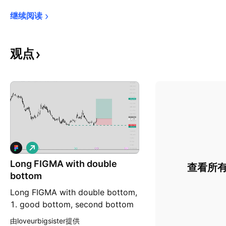
继续阅读
观点
做
多
Long FIGMA with double
查看所
bottom
Long FIGMA with double bottom,
1. good bottom, second bottom
is little higher 2. hold long at
由loveurbigsister提供