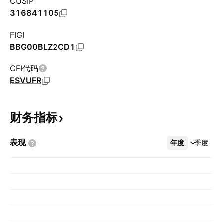
CUSIP
316841105
FIGI
BBG00BLZ2CD1
CFI代码
ESVUFR
财务指标
表现
年度
更多
季度