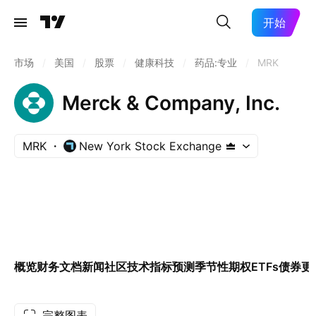
开始
市场
/
美国
/
股票
/
健康科技
/
药品:专业
/
MRK
Merck & Company, Inc.
MRK
New York Stock Exchange
概览
财务
文档
新闻
社区
技术指标
预测
季节性
期权
ETFs
债券
更
完整图表