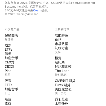
版权所有 © 2026 美国银行家协会。CUSIP数据库由FactSet Research
Systems Inc.提供。保留所有权利。
SEC文件和其他文件由
Quartr
提供。
© 2026 TradingView, Inc.
不仅是产品
工具和订阅
超级图表
功能特色
筛选器
价格
市场数据
股票
礼物方案
ETFs
交易
债券
加密货币
概览
CEX对
经纪商
DEX对
经纪商比较
Pine
The Leap
热图
特别优惠
股票
CME集团期货
ETFs
Eurex期货
加密货币
美国股票包
日历
关于公司
经济
我们是谁
收益
太空任务