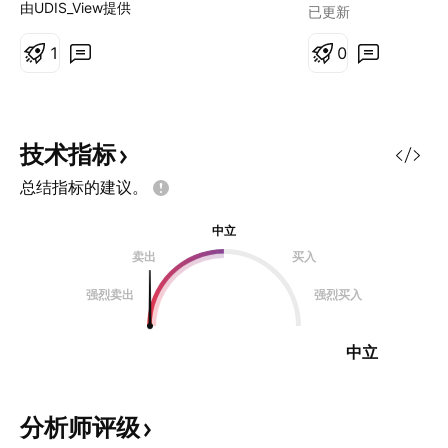
了中美贸易争端等地缘政治紧张局
由UDIS_View提供
已更新
势，通过多元化供应链和区域化生产
网络分散风险。同时，默克充分利用
1
0
人口老龄化和慢性病发病率上升的宏
观趋势，维持对药品的持续需求，无
论经济如何波动。这种战略定位使默
克在全球动荡中蓬勃发展，并通过人
技术指标
口趋势红利确保稳定收益。 默克成
总结指标的建议。
功的核心在于其创新引擎，依托尖端
科学突破和全面的数字化转型。公司
中立
与Moderna在mRNA技术上的合
卖出
买入
作，以及Keytruda适应症的不断扩
展，展现了其外部协作与内部研发的
强烈卖出
强烈买入
强大能力。默克战略性地整合人工智
能、大数据分析和先进制造技术，构
中立
建综合竞争
分析师评级