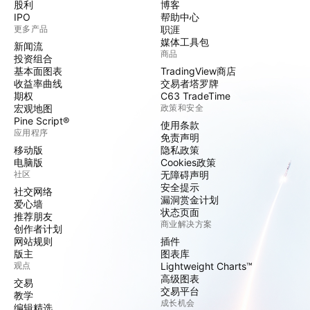
股利
博客
IPO
帮助中心
更多产品
职涯
媒体工具包
新闻流
商品
投资组合
基本面图表
TradingView商店
收益率曲线
交易者塔罗牌
期权
C63 TradeTime
宏观地图
政策和安全
Pine Script®
使用条款
应用程序
免责声明
移动版
隐私政策
电脑版
Cookies政策
社区
无障碍声明
安全提示
社交网络
漏洞赏金计划
爱心墙
状态页面
推荐朋友
商业解决方案
创作者计划
网站规则
插件
版主
图表库
观点
Lightweight Charts™
高级图表
交易
交易平台
教学
成长机会
编辑精选