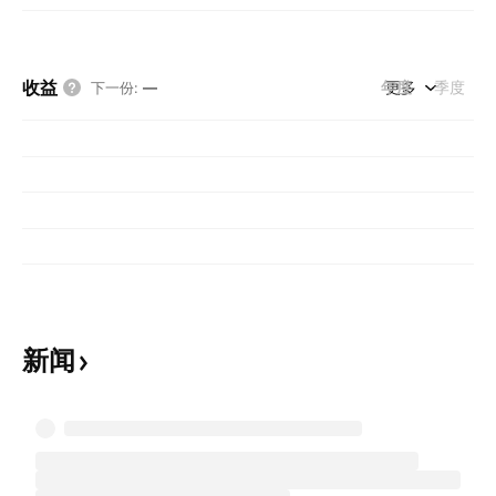
收益
年度
更多
季度
下一份
:
—
新闻