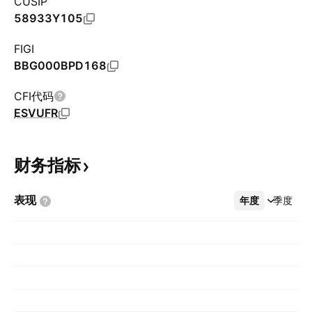
CUSIP
58933Y105
FIGI
BBG000BPD168
CFI代码
ESVUFR
财务指标
表现
年度
更多
季度