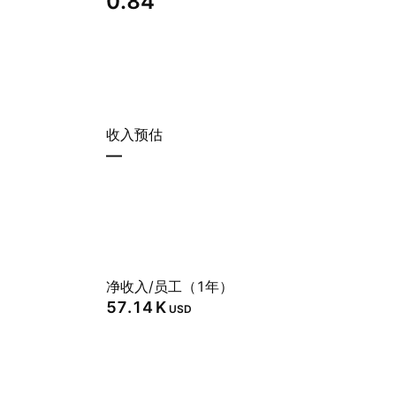
0.84
收入预估
—
净收入/员工（1年）
‪57.14 K‬
USD