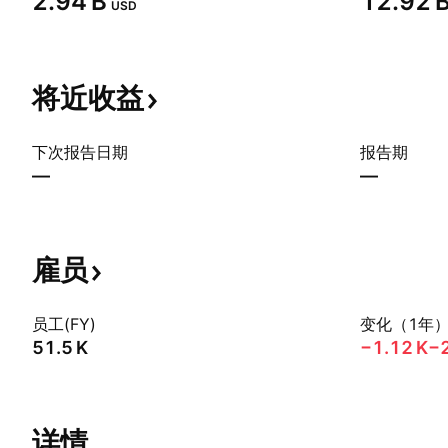
‪2.94 B‬
‪12.92 B
USD
将近收益
下次报告日期
报告期
—
—
雇员
员工(FY)
变化（1年
‪51.5 K‬
‪−1.12 K‬
−
详情