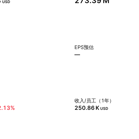
‬
‪273.39 M‬
USD
EPS预估
—
）
收入/员工（1年）
2.13%
‪250.86 K‬
USD