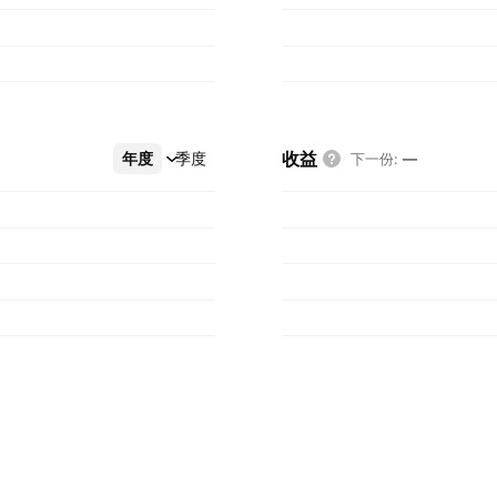
收益
年度
更多
季度
下一份
:
—