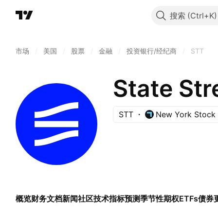
搜索
市场
/
美国
/
股票
/
金融
/
投资银行/经纪商
/
STT
State Str
STT
New York Stock
概览
财务
文档
新闻
社区
技术指标
预测
季节性
期权
ETFs
债券