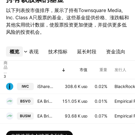
以下列表按市值排序，展示了持有Townsquare Media,
Inc. Class A只股票的基金。这些基金提供价格、涨跌幅和
其他实用统计数据，使股票投资更加便捷，并提供更多低
风险的投资机会。
概览
更多
表现
技术指标
延长时段
资金流向
商
品
市值
重量
发行人
代
码
iShares Micro-Cap ETF
308.6 K
0.02%
BlackRock,
IWC
USD
EA Bridgeway Omni Small-Cap Value ETF
151.05 K
0.01%
Empirical
BSVO
USD
EA Bridgeway Ultra-Small Company Market ETF
93.68 K
0.07%
Empirical
BUSM
USD