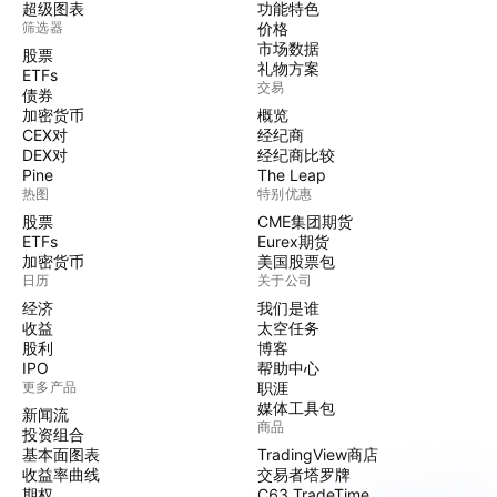
超级图表
功能特色
筛选器
价格
市场数据
股票
礼物方案
ETFs
交易
债券
加密货币
概览
CEX对
经纪商
DEX对
经纪商比较
Pine
The Leap
热图
特别优惠
股票
CME集团期货
ETFs
Eurex期货
加密货币
美国股票包
日历
关于公司
经济
我们是谁
收益
太空任务
股利
博客
IPO
帮助中心
更多产品
职涯
媒体工具包
新闻流
商品
投资组合
基本面图表
TradingView商店
收益率曲线
交易者塔罗牌
期权
C63 TradeTime