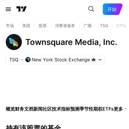
开始
市场
/
美国
/
股票
/
消费者服务
/
广播
/
TSQ
/
ETFs
Townsquare Media, Inc.
TSQ
New York Stock Exchange
概览
财务
文档
新闻
社区
技术指标
预测
季节性
期权
ETFs
更多
持有该股票的基金