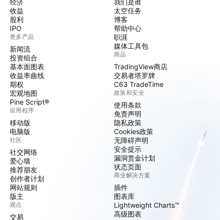
经济
我们是谁
收益
太空任务
股利
博客
IPO
帮助中心
更多产品
职涯
媒体工具包
新闻流
商品
投资组合
基本面图表
TradingView商店
收益率曲线
交易者塔罗牌
期权
C63 TradeTime
宏观地图
政策和安全
Pine Script®
使用条款
应用程序
免责声明
移动版
隐私政策
电脑版
Cookies政策
社区
无障碍声明
安全提示
社交网络
漏洞赏金计划
爱心墙
状态页面
推荐朋友
商业解决方案
创作者计划
网站规则
插件
版主
图表库
观点
Lightweight Charts™
高级图表
交易