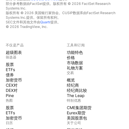
部分参考数据由FactSet提供。版权所有 © 2026 FactSet Research
Systems Inc.
版权所有 © 2026 美国银行家协会。CUSIP数据库由FactSet Research
Systems Inc.提供。保留所有权利。
SEC文件和其他文件由
Quartr
提供。
© 2026 TradingView, Inc.
不仅是产品
工具和订阅
超级图表
功能特色
筛选器
价格
市场数据
股票
礼物方案
ETFs
交易
债券
加密货币
概览
CEX对
经纪商
DEX对
经纪商比较
Pine
The Leap
热图
特别优惠
股票
CME集团期货
ETFs
Eurex期货
加密货币
美国股票包
日历
关于公司