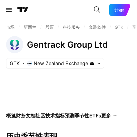
开始
市场
/
新西兰
/
股票
/
科技服务
/
套装软件
/
GTK
/
季
Gentrack Group Ltd
GTK
New Zealand Exchange
概览
财务
文档
社区
技术指标
预测
季节性
ETFs
更多
历史季节性表现