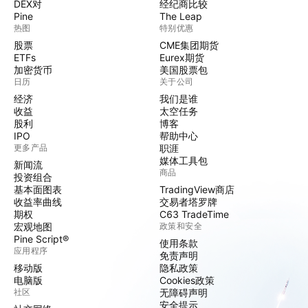
DEX对
经纪商比较
Pine
The Leap
热图
特别优惠
股票
CME集团期货
ETFs
Eurex期货
加密货币
美国股票包
日历
关于公司
经济
我们是谁
收益
太空任务
股利
博客
IPO
帮助中心
更多产品
职涯
媒体工具包
新闻流
商品
投资组合
基本面图表
TradingView商店
收益率曲线
交易者塔罗牌
期权
C63 TradeTime
宏观地图
政策和安全
Pine Script®
使用条款
应用程序
免责声明
移动版
隐私政策
电脑版
Cookies政策
社区
无障碍声明
安全提示