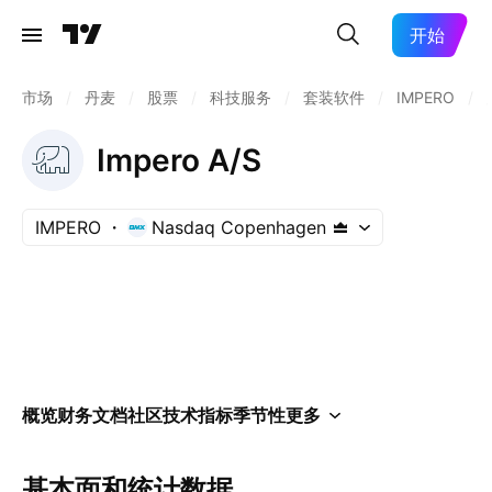
开始
市场
/
丹麦
/
股票
/
科技服务
/
套装软件
/
IMPERO
/
Impero A/S
IMPERO
Nasdaq Copenhagen
概览
财务
文档
社区
技术指标
季节性
更多
基本面和统计数据