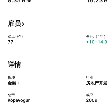
‪8.35 B‬
‪16.23 B
ISK
雇员
员工(FY)
变化（1年
77
+10
+14.
详情
板块
行业
金融
房地产开
总部
成立
Kópavogur
2009