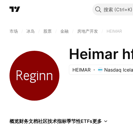
搜索
市场
/
冰岛
/
股票
/
金融
/
房地产开发
/
HEIMAR
Heimar hf
HEIMAR
Nasdaq Icel
概览
财务
文档
社区
技术指标
季节性
ETFs
更多