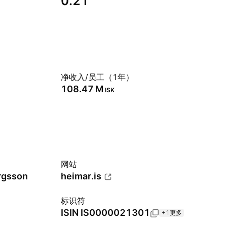
0.21
净收入/员工（1年）
‪108.47 M‬
ISK
网站
rgsson
heimar.is
标识符
ISIN
IS0000021301
+1更多