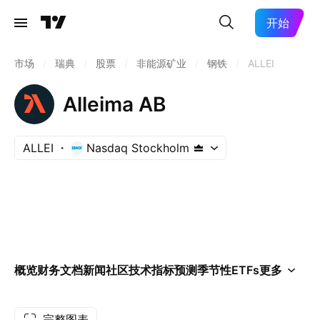
开始
市场
/
瑞典
/
股票
/
非能源矿业
/
钢铁
/
ALLEI
Alleima AB
ALLEI
Nasdaq Stockholm
概览
财务
文档
新闻
社区
技术指标
预测
季节性
ETFs
更多
完整图表