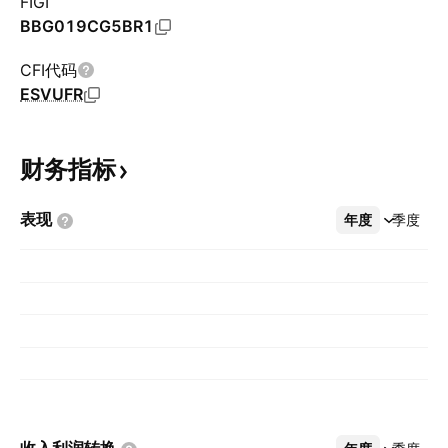
FIGI
BBG019CG5BR1
CFI代码
ESVUFR
财务指标
表现
年度
更多
季度