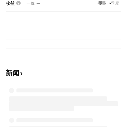
收益
年度
更多
季度
下一份
:
—
新闻