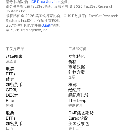
部分市场数据由
ICE Data Services
提供。
部分参考数据由FactSet提供。版权所有 © 2026 FactSet Research
Systems Inc.
版权所有 © 2026 美国银行家协会。CUSIP数据库由FactSet Research
Systems Inc.提供。保留所有权利。
SEC文件和其他文件由
Quartr
提供。
© 2026 TradingView, Inc.
不仅是产品
工具和订阅
超级图表
功能特色
筛选器
价格
市场数据
股票
礼物方案
ETFs
交易
债券
加密货币
概览
CEX对
经纪商
DEX对
经纪商比较
Pine
The Leap
热图
特别优惠
股票
CME集团期货
ETFs
Eurex期货
加密货币
美国股票包
日历
关于公司