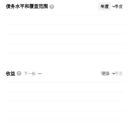
债务水平和覆盖范围
年度
更多
季度
收益
年度
更多
季度
下一份
:
—