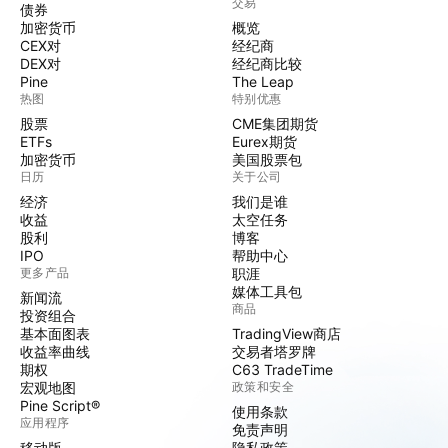
交易
债券
加密货币
概览
CEX对
经纪商
DEX对
经纪商比较
Pine
The Leap
热图
特别优惠
股票
CME集团期货
ETFs
Eurex期货
加密货币
美国股票包
日历
关于公司
经济
我们是谁
收益
太空任务
股利
博客
IPO
帮助中心
更多产品
职涯
媒体工具包
新闻流
商品
投资组合
基本面图表
TradingView商店
收益率曲线
交易者塔罗牌
期权
C63 TradeTime
宏观地图
政策和安全
Pine Script®
使用条款
应用程序
免责声明
移动版
隐私政策