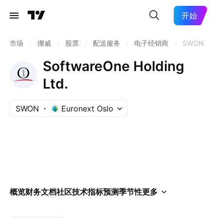
开始
市场
/
挪威
/
股票
/
配送服务
/
电子经销商
/
SWON
SoftwareOne Holding
Ltd.
SWON
Euronext Oslo
概览
财务
文档
社区
技术指标
预测
季节性
更多