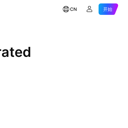
CN
开始
rated