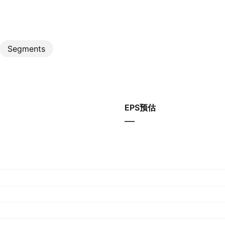
Segments
EPS预估
—