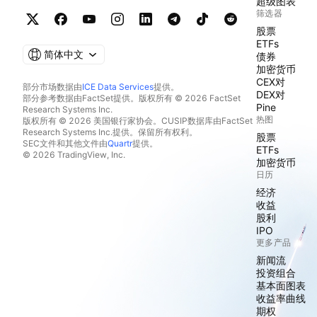
超级图表
筛选器
股票
ETFs
简体中文
债券
加密货币
CEX对
部分市场数据由
ICE Data Services
提供。
DEX对
部分参考数据由FactSet提供。版权所有 © 2026 FactSet
Pine
Research Systems Inc.
热图
版权所有 © 2026 美国银行家协会。CUSIP数据库由FactSet
Research Systems Inc.提供。保留所有权利。
股票
SEC文件和其他文件由
Quartr
提供。
ETFs
© 2026 TradingView, Inc.
加密货币
日历
经济
收益
股利
IPO
更多产品
新闻流
投资组合
基本面图表
收益率曲线
期权