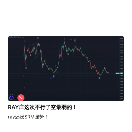
做
空
RAY庄这次不行了空最弱的！
ray还没SRM强势！