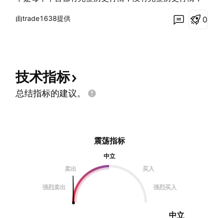
不能合理客观去分析，很正常 就像华为这个新手机一
由trade1638提供
0
样，，看需求去评论， 上边界突破上涨未来可期，关键
位置，唉呀手指有点疼，，这什么情况，大拇指关节
技术指标
总结指标的建议。
震荡指标
中立
卖出
买入
强烈卖出
强烈买入
中立