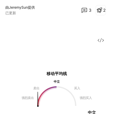
由JeremySun提供
3
2
已更新
移动平均线
中立
卖出
买入
强烈卖出
强烈买入
中立