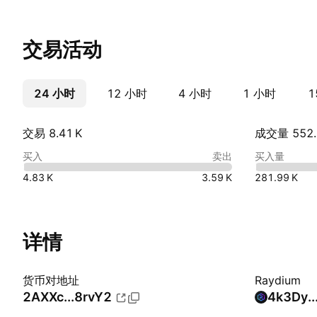
交易活动
24 小时
更多
12 小时
4 小时
1 小时
1
交易 ‪8.41 K‬
成交量 ‪552.3
买入
卖出
买入量
‪4.83 K‬
‪3.59 K‬
‪281.99 K‬
详情
货币对地址
Raydium
2AXXc...8rvY2
4k3Dy..