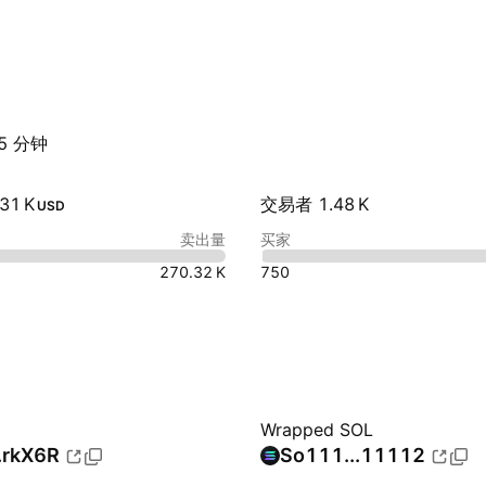
5 分钟
1 K‬
交易者 ‪1.48 K‬
USD
卖出量
买家
‪270.32 K‬
750
Wrapped SOL
.rkX6R
So111...11112