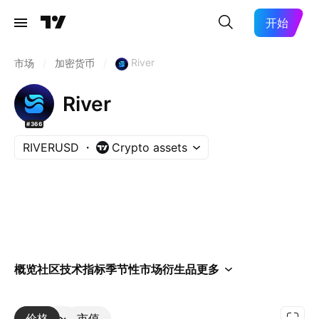
开始
River
市场
/
加密货币
/
River
#366
RIVERUSD
Crypto assets
概览
社区
技术指标
季节性
市场
衍生品
更多
价格
更多
市值