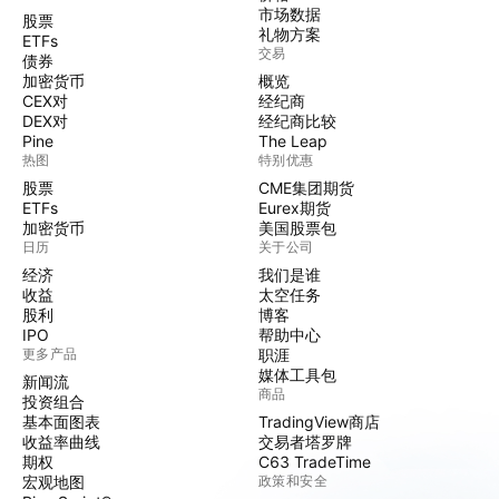
市场数据
股票
礼物方案
ETFs
交易
债券
加密货币
概览
CEX对
经纪商
DEX对
经纪商比较
Pine
The Leap
热图
特别优惠
股票
CME集团期货
ETFs
Eurex期货
加密货币
美国股票包
日历
关于公司
经济
我们是谁
收益
太空任务
股利
博客
IPO
帮助中心
更多产品
职涯
媒体工具包
新闻流
商品
投资组合
基本面图表
TradingView商店
收益率曲线
交易者塔罗牌
期权
C63 TradeTime
宏观地图
政策和安全