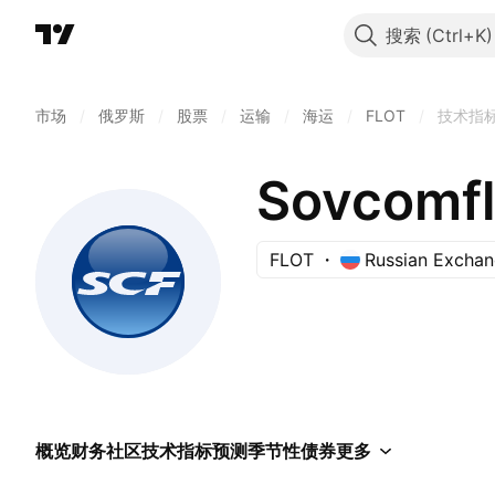
搜索
市场
/
俄罗斯
/
股票
/
运输
/
海运
/
FLOT
/
技术指
Sovcomfl
FLOT
Russian Excha
概览
财务
社区
技术指标
预测
季节性
债券
更多