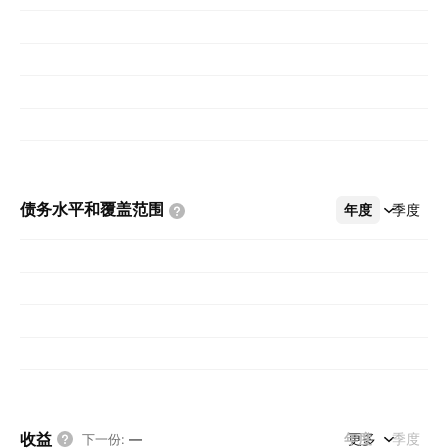
债务水平和覆盖范围
年度
更多
季度
收益
年度
更多
季度
下一份
:
—