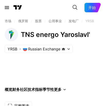
开始
市场
/
俄罗斯
/
股票
/
公用事业
/
发电厂
/
YRSB
TNS energo Yaroslavl'
YRSB
Russian Exchange
概览
财务
社区
技术指标
季节性
更多
完整图表