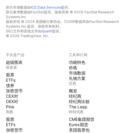
部分市场数据由
ICE Data Services
提供。
部分参考数据由FactSet提供。版权所有 © 2026 FactSet Research
Systems Inc.
版权所有 © 2026 美国银行家协会。CUSIP数据库由FactSet Research
Systems Inc.提供。保留所有权利。
SEC文件和其他文件由
Quartr
提供。
© 2026 TradingView, Inc.
不仅是产品
工具和订阅
超级图表
功能特色
筛选器
价格
市场数据
股票
礼物方案
ETFs
交易
债券
加密货币
概览
CEX对
经纪商
DEX对
经纪商比较
Pine
The Leap
热图
特别优惠
股票
CME集团期货
ETFs
Eurex期货
加密货币
美国股票包