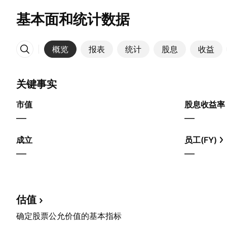
基本面和统计数据
概览
报表
统计
股息
收益
更多
关键事实
市值
股息收益率
—
—
成立
员工(FY)
—
—
估值
确定股票公允价值的基本指标