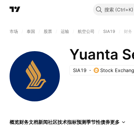
搜索
市场
/
泰国
/
股票
/
运输
/
航空公司
/
SIA19
/
财务
SIA19
Stock Exchang
概览
财务
文档
新闻
社区
技术指标
预测
季节性
债券
更多