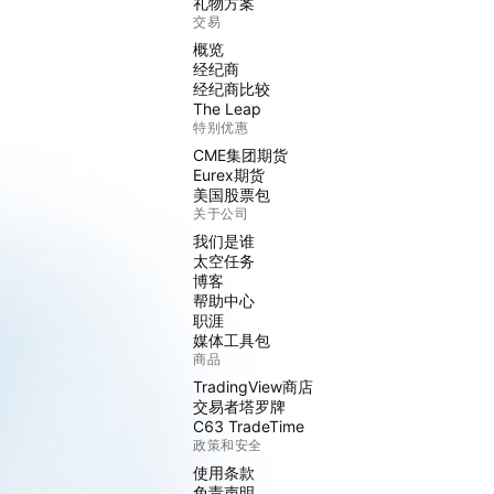
礼物方案
交易
概览
经纪商
经纪商比较
The Leap
特别优惠
CME集团期货
Eurex期货
美国股票包
关于公司
我们是谁
太空任务
博客
帮助中心
职涯
媒体工具包
商品
TradingView商店
交易者塔罗牌
C63 TradeTime
政策和安全
使用条款
免责声明