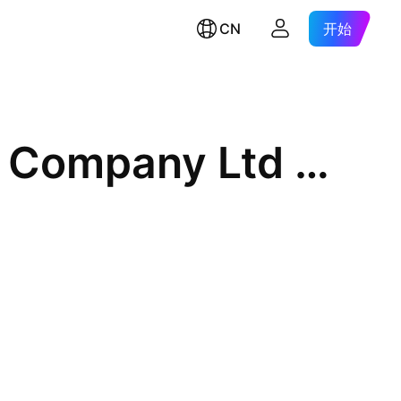
CN
开始
Yuanta Securities (Thailand) Company Ltd Units Thailand Depository Receipt Repr 0.01 Sh