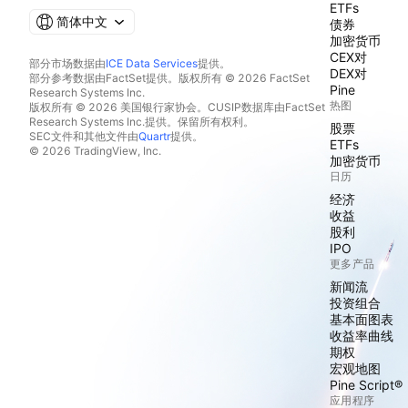
ETFs
简体中文
债券
加密货币
CEX对
部分市场数据由
ICE Data Services
提供。
DEX对
部分参考数据由FactSet提供。版权所有 © 2026 FactSet
Pine
Research Systems Inc.
热图
版权所有 © 2026 美国银行家协会。CUSIP数据库由FactSet
Research Systems Inc.提供。保留所有权利。
股票
SEC文件和其他文件由
Quartr
提供。
ETFs
© 2026 TradingView, Inc.
加密货币
日历
经济
收益
股利
IPO
更多产品
新闻流
投资组合
基本面图表
收益率曲线
期权
宏观地图
Pine Script®
应用程序