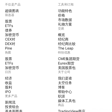
不仅是产品
工具和订阅
超级图表
功能特色
筛选器
价格
市场数据
股票
礼物方案
ETFs
交易
债券
加密货币
概览
CEX对
经纪商
DEX对
经纪商比较
Pine
The Leap
热图
特别优惠
股票
CME集团期货
ETFs
Eurex期货
加密货币
美国股票包
日历
关于公司
经济
我们是谁
收益
太空任务
股利
博客
IPO
帮助中心
更多产品
职涯
媒体工具包
新闻流
商品
投资组合
基本面图表
TradingView商店