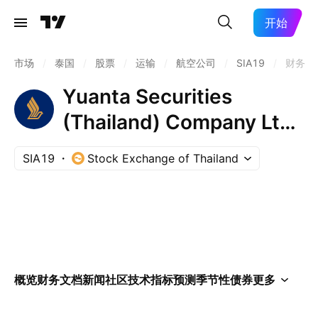
开始
市场
/
泰国
/
股票
/
运输
/
航空公司
/
SIA19
/
财务
Yuanta Securities
(Thailand) Company Ltd
Units Thailand
SIA19
Stock Exchange of Thailand
Depository Receipt Repr
0.01 Sh
概览
财务
文档
新闻
社区
技术指标
预测
季节性
债券
更多