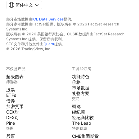
简体中文
部分市场数据由
ICE Data Services
提供。
部分参考数据由FactSet提供。版权所有 © 2026 FactSet Research
Systems Inc.
版权所有 © 2026 美国银行家协会。CUSIP数据库由FactSet Research
Systems Inc.提供。保留所有权利。
SEC文件和其他文件由
Quartr
提供。
© 2026 TradingView, Inc.
不仅是产品
工具和订阅
超级图表
功能特色
筛选器
价格
市场数据
股票
礼物方案
ETFs
交易
债券
加密货币
概览
CEX对
经纪商
DEX对
经纪商比较
Pine
The Leap
热图
特别优惠
股票
CME集团期货