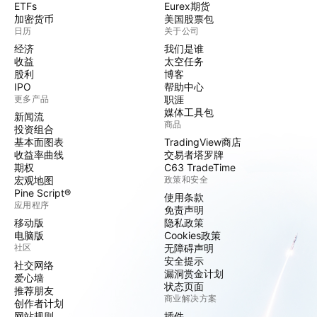
ETFs
Eurex期货
加密货币
美国股票包
日历
关于公司
经济
我们是谁
收益
太空任务
股利
博客
IPO
帮助中心
更多产品
职涯
媒体工具包
新闻流
商品
投资组合
基本面图表
TradingView商店
收益率曲线
交易者塔罗牌
期权
C63 TradeTime
宏观地图
政策和安全
Pine Script®
使用条款
应用程序
免责声明
移动版
隐私政策
电脑版
Cookies政策
社区
无障碍声明
安全提示
社交网络
漏洞赏金计划
爱心墙
状态页面
推荐朋友
商业解决方案
创作者计划
网站规则
插件