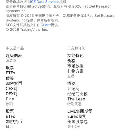
部分市场数据由
ICE Data Services
提供。
部分参考数据由FactSet提供。版权所有 © 2026 FactSet Research
Systems Inc.
版权所有 © 2026 美国银行家协会。CUSIP数据库由FactSet Research
Systems Inc.提供。保留所有权利。
SEC文件和其他文件由
Quartr
提供。
© 2026 TradingView, Inc.
不仅是产品
工具和订阅
超级图表
功能特色
筛选器
价格
市场数据
股票
礼物方案
ETFs
交易
债券
加密货币
概览
CEX对
经纪商
DEX对
经纪商比较
Pine
The Leap
热图
特别优惠
股票
CME集团期货
ETFs
Eurex期货
加密货币
美国股票包
日历
关于公司