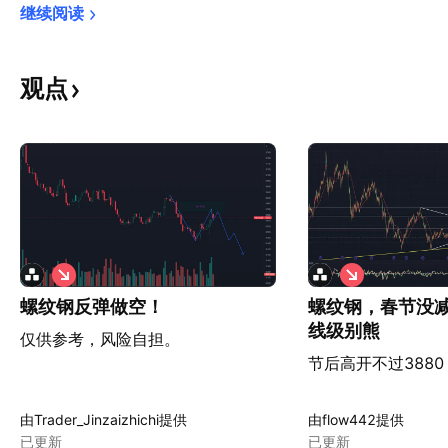
继续阅读
观点
做
做
空
空
螺纹钢反弹做空！
螺纹钢，春节没
线级别熊
仅供参考，风险自担。
节后高开不过388
由Trader_Jinzaizhichi提供
由flow442提供
已更新
已更新