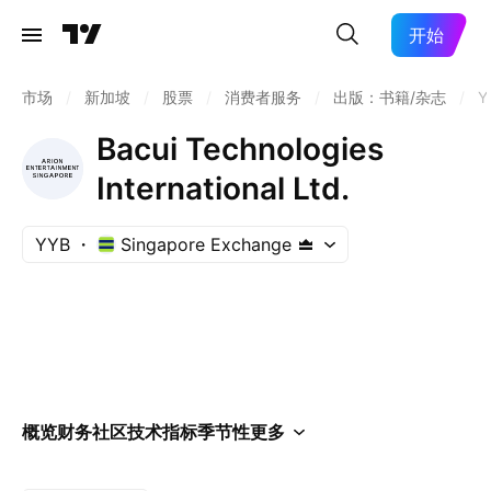
开始
市场
/
新加坡
/
股票
/
消费者服务
/
出版：书籍/杂志
/
Y
Bacui Technologies
International Ltd.
YYB
Singapore Exchange
概览
财务
社区
技术指标
季节性
更多