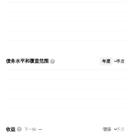
债务水平和覆盖范围
年度
更多
季度
收益
年度
更多
季度
下一份
:
—