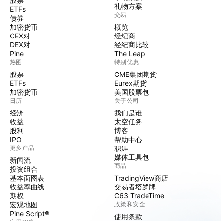
股票
礼物方案
ETFs
交易
债券
加密货币
概览
CEX对
经纪商
DEX对
经纪商比较
Pine
The Leap
热图
特别优惠
股票
CME集团期货
ETFs
Eurex期货
加密货币
美国股票包
日历
关于公司
经济
我们是谁
收益
太空任务
股利
博客
IPO
帮助中心
更多产品
职涯
媒体工具包
新闻流
商品
投资组合
基本面图表
TradingView商店
收益率曲线
交易者塔罗牌
期权
C63 TradeTime
宏观地图
政策和安全
Pine Script®
使用条款