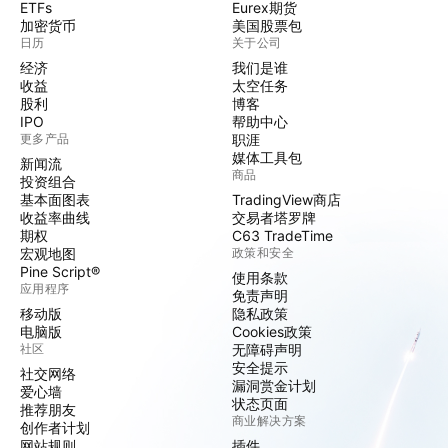
ETFs
Eurex期货
加密货币
美国股票包
日历
关于公司
经济
我们是谁
收益
太空任务
股利
博客
IPO
帮助中心
更多产品
职涯
媒体工具包
新闻流
商品
投资组合
基本面图表
TradingView商店
收益率曲线
交易者塔罗牌
期权
C63 TradeTime
宏观地图
政策和安全
Pine Script®
使用条款
应用程序
免责声明
移动版
隐私政策
电脑版
Cookies政策
社区
无障碍声明
安全提示
社交网络
漏洞赏金计划
爱心墙
状态页面
推荐朋友
商业解决方案
创作者计划
网站规则
插件