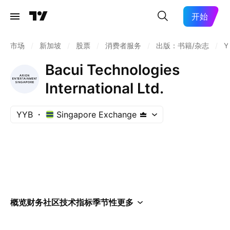
开始
市场
/
新加坡
/
股票
/
消费者服务
/
出版：书籍/杂志
/
Y
Bacui Technologies
International Ltd.
YYB
Singapore Exchange
概览
财务
社区
技术指标
季节性
更多