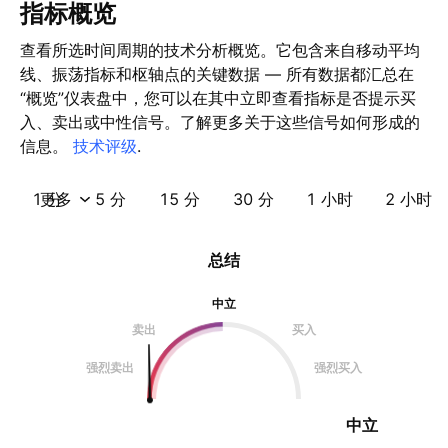
指标概览
查看所选时间周期的技术分析概览。它包含来自移动平均
线、振荡指标和枢轴点的关键数据 — 所有数据都汇总在
“概览”仪表盘中，您可以在其中立即查看指标是否提示买
入、卖出或中性信号。了解更多关于这些信号如何形成的
信息。
技术评级
.
1 分
更多
5 分
15 分
30 分
1 小时
2 小时
总结
中立
卖出
买入
强烈卖出
强烈买入
中立