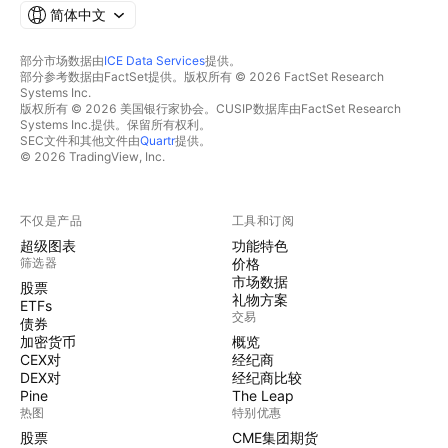
简体中文
部分市场数据由
ICE Data Services
提供。
部分参考数据由FactSet提供。版权所有 © 2026 FactSet Research
Systems Inc.
版权所有 © 2026 美国银行家协会。CUSIP数据库由FactSet Research
Systems Inc.提供。保留所有权利。
SEC文件和其他文件由
Quartr
提供。
© 2026 TradingView, Inc.
不仅是产品
工具和订阅
超级图表
功能特色
筛选器
价格
市场数据
股票
礼物方案
ETFs
交易
债券
加密货币
概览
CEX对
经纪商
DEX对
经纪商比较
Pine
The Leap
热图
特别优惠
股票
CME集团期货