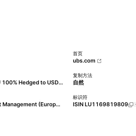
首页
ubs.com
复制方法
MSCI EMU 100% Hedged to USD Net Variant
自然
标识符
UBS Asset Management (Europe) SA
ISIN
LU1169819809