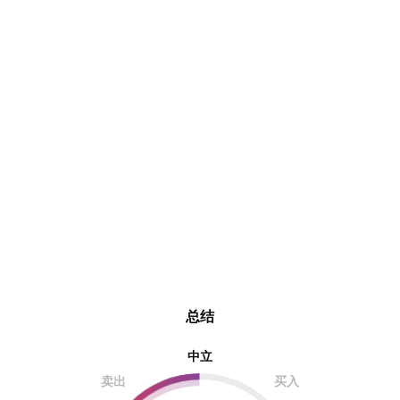
总结
中立
卖出
买入