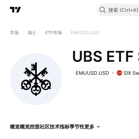
搜索
市场
/
瑞士
/
ETF市场
/
EMUUSD.USD
EMUUSD.USD
SIX S
概览
概览
控股
社区
技术指标
季节性
更多