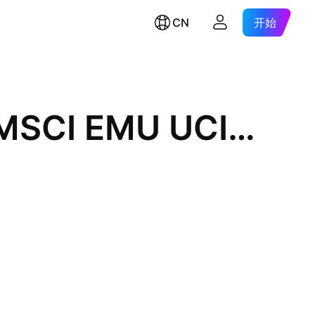
CN
开始
UBS ETF SICAV - UBS ETF - MSCI EMU UCITS ETF -(hedged to USD) A-acc- Capitalisation