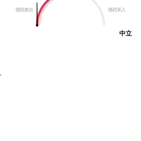
强烈卖出
强烈买入
中立
。