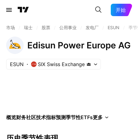
开始
市场
/
瑞士
/
股票
/
公用事业
/
发电厂
/
ESUN
/
季节
Edisun Power Europe AG
ESUN
SIX Swiss Exchange
概览
财务
社区
技术指标
预测
季节性
ETFs
更多
历史季节性表现