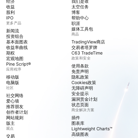
经济
我们是谁
收益
太空任务
股利
博客
IPO
帮助中心
更多产品
职涯
媒体工具包
新闻流
商品
投资组合
基本面图表
TradingView商店
收益率曲线
交易者塔罗牌
期权
C63 TradeTime
宏观地图
政策和安全
Pine Script®
使用条款
应用程序
免责声明
移动版
隐私政策
电脑版
Cookies政策
社区
无障碍声明
安全提示
社交网络
漏洞赏金计划
爱心墙
状态页面
推荐朋友
商业解决方案
创作者计划
网站规则
插件
版主
图表库
观点
Lightweight Charts™
高级图表
交易