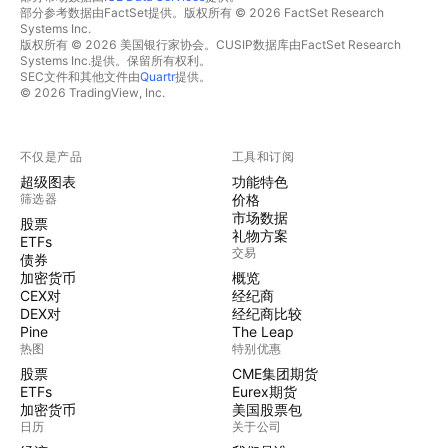
部分参考数据由FactSet提供。版权所有 © 2026 FactSet Research
Systems Inc.
版权所有 © 2026 美国银行家协会。CUSIP数据库由FactSet Research
Systems Inc.提供。保留所有权利。
SEC文件和其他文件由
Quartr
提供。
© 2026 TradingView, Inc.
不仅是产品
工具和订阅
超级图表
功能特色
筛选器
价格
市场数据
股票
礼物方案
ETFs
交易
债券
加密货币
概览
CEX对
经纪商
DEX对
经纪商比较
Pine
The Leap
热图
特别优惠
股票
CME集团期货
ETFs
Eurex期货
加密货币
美国股票包
日历
关于公司