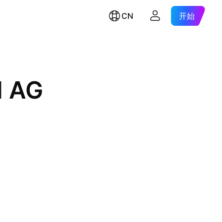
CN
开始
l AG