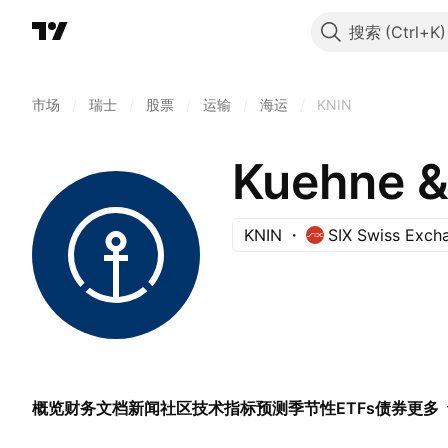
搜索
市场
/
瑞士
/
股票
/
运输
/
海运
/
KNIN
Kuehne &
KNIN
SIX Swiss Exch
概览
财务
文档
新闻
社区
技术指标
预测
季节性
ETFs
债券
更多