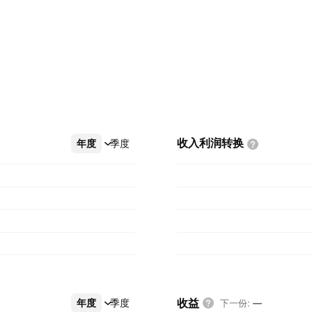
收入利润转换
年度
更多
季度
收益
年度
更多
季度
下一份
:
—