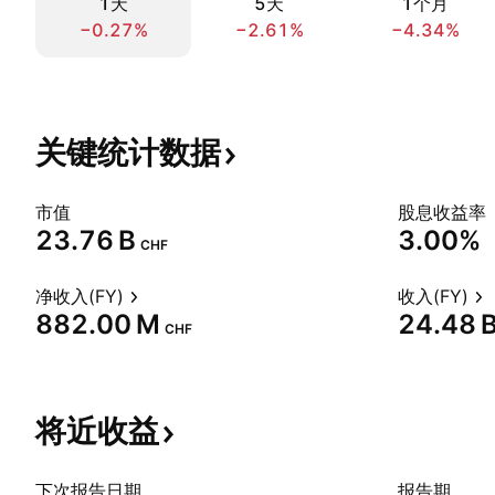
1天
5天
1个月
−0.27%
−2.61%
−4.34%
关键统计数据
市值
股息收益率
‪23.76 B‬
3.00%
CHF
净收入(FY)
收入(FY)
‪882.00 M‬
‪24.48 B
CHF
将近收益
下次报告日期
报告期