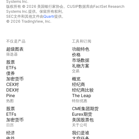
Systems Inc.
版权所有 © 2026 美国银行家协会。CUSIP数据库由FactSet Research
Systems Inc.提供。保留所有权利。
SEC文件和其他文件由
Quartr
提供。
© 2026 TradingView, Inc.
不仅是产品
工具和订阅
超级图表
功能特色
筛选器
价格
市场数据
股票
礼物方案
ETFs
交易
债券
加密货币
概览
CEX对
经纪商
DEX对
经纪商比较
Pine
The Leap
热图
特别优惠
股票
CME集团期货
ETFs
Eurex期货
加密货币
美国股票包
日历
关于公司
经济
我们是谁
收益
太空任务