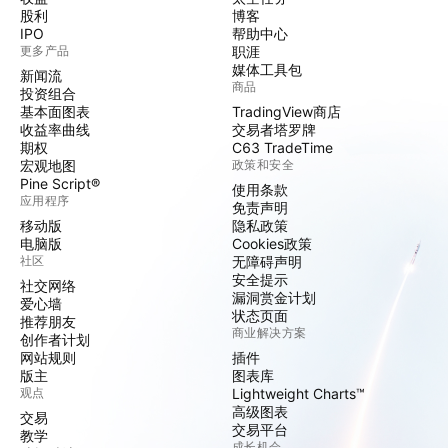
股利
博客
IPO
帮助中心
更多产品
职涯
媒体工具包
新闻流
商品
投资组合
基本面图表
TradingView商店
收益率曲线
交易者塔罗牌
期权
C63 TradeTime
宏观地图
政策和安全
Pine Script®
使用条款
应用程序
免责声明
移动版
隐私政策
电脑版
Cookies政策
社区
无障碍声明
安全提示
社交网络
漏洞赏金计划
爱心墙
状态页面
推荐朋友
商业解决方案
创作者计划
网站规则
插件
版主
图表库
观点
Lightweight Charts™
高级图表
交易
交易平台
教学
成长机会