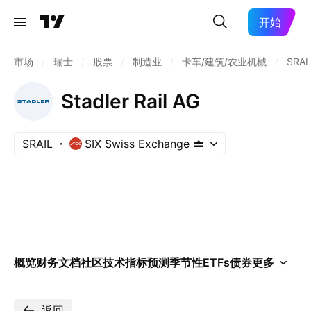
开始
市场
/
瑞士
/
股票
/
制造业
/
卡车/建筑/农业机械
/
SRAI
Stadler Rail AG
SRAIL
SIX Swiss Exchange
概览
财务
文档
社区
技术指标
预测
季节性
ETFs
债券
更多
返回