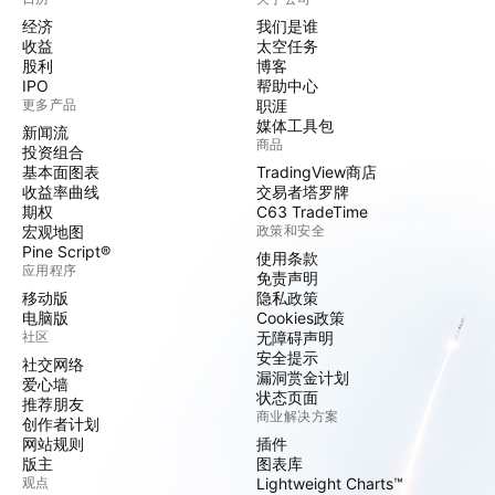
经济
我们是谁
收益
太空任务
股利
博客
IPO
帮助中心
更多产品
职涯
媒体工具包
新闻流
商品
投资组合
基本面图表
TradingView商店
收益率曲线
交易者塔罗牌
期权
C63 TradeTime
宏观地图
政策和安全
Pine Script®
使用条款
应用程序
免责声明
移动版
隐私政策
电脑版
Cookies政策
社区
无障碍声明
安全提示
社交网络
漏洞赏金计划
爱心墙
状态页面
推荐朋友
商业解决方案
创作者计划
网站规则
插件
版主
图表库
观点
Lightweight Charts™