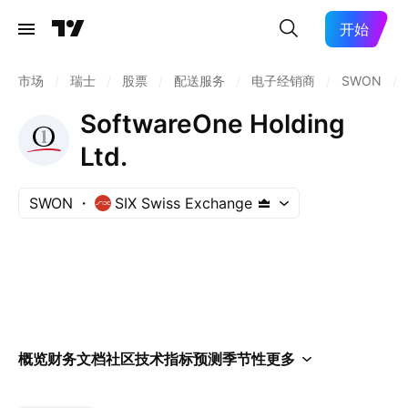
开始
市场
/
瑞士
/
股票
/
配送服务
/
电子经销商
/
SWON
/
SoftwareOne Holding
Ltd.
SWON
SIX Swiss Exchange
概览
财务
文档
社区
技术指标
预测
季节性
更多