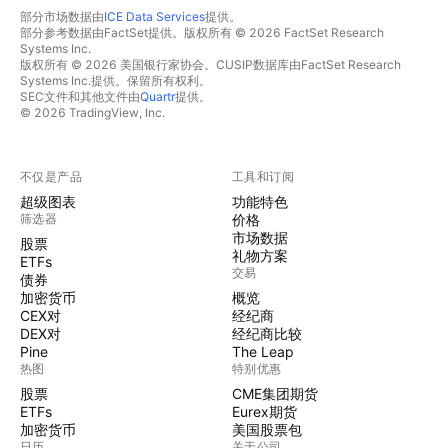
部分市场数据由
ICE Data Services
提供。
部分参考数据由FactSet提供。版权所有 © 2026 FactSet Research
Systems Inc.
版权所有 © 2026 美国银行家协会。CUSIP数据库由FactSet Research
Systems Inc.提供。保留所有权利。
SEC文件和其他文件由
Quartr
提供。
© 2026 TradingView, Inc.
不仅是产品
工具和订阅
超级图表
功能特色
筛选器
价格
市场数据
股票
礼物方案
ETFs
交易
债券
加密货币
概览
CEX对
经纪商
DEX对
经纪商比较
Pine
The Leap
热图
特别优惠
股票
CME集团期货
ETFs
Eurex期货
加密货币
美国股票包
日历
关于公司